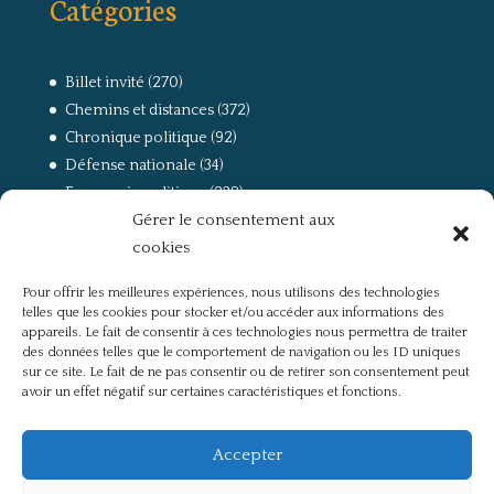
Catégories
Billet invité
(270)
Chemins et distances
(372)
Chronique politique
(92)
Défense nationale
(34)
Economie politique
(238)
Gérer le consentement aux
Entretien
(168)
cookies
La guerre, la Résistance et la Déportation
(162)
la lutte des classes
(281)
Pour offrir les meilleures expériences, nous utilisons des technologies
Non classé
(42)
telles que les cookies pour stocker et/ou accéder aux informations des
Partis politiques, intelligentsia, médias
(750)
appareils. Le fait de consentir à ces technologies nous permettra de traiter
des données telles que le comportement de navigation ou les ID uniques
Présentation
(4)
sur ce site. Le fait de ne pas consentir ou de retirer son consentement peut
Références
(57)
avoir un effet négatif sur certaines caractéristiques et fonctions.
Res Publica
(649)
Union européenne
(238)
Accepter