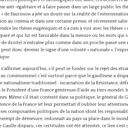
me anti-égalitaire et à faire passer dans un large public les t
» de Faurisson a jeté un doute sur la réalité de l’extermination
sion au cinéma et dans une certaine presse, et récemment sali
ndre les thèses eugéniques et n’a rien à voir avec les thèses « 
aré et qui lui est favorable dans la mesure où les mots qui so
 de droite) n’entraîne plus comme dans un proche passé une r
eut donc devenir le signe d’une volonté « nationale », l’exp
ique.
’affirmer aujourd’hui, s’il peut se fonder sur le rejet des étra
e au communisme) c’est surtout parce que le gaullisme a dispar
e nationalisme traditionnel : incarnation de la Résistance, dé
 le Président d’une France généreuse (l’aide au tiers monde), l
ines. Même s’il était contesté dans sa politique, le général de 
stence de la France (et leur permettait d’oublier leur attenti
rses composantes politiques de la nation (dont les responsables
xempt de démesure, redonnait au pays sa place dans le monde,
e Gaulle disparu, ces certitudes ont été atteintes, ce lien s’est 