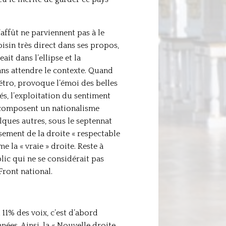
’affût ne parviennent pas à le
isin très direct dans ses propos,
ait dans l’ellipse et la
ans attendre le contexte. Quand
rétro, provoque l’émoi des belles
s, l’exploitation du sentiment
 composent un nationalisme
elques autres, sous le septennat
sement de la droite « respectable
e la « vraie » droite. Reste à
lic qui ne se considérait pas
ront national.
11% des voix, c’est d’abord
ées. Ainsi, la « Nouvelle droite