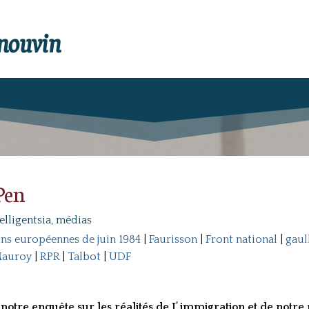
enouvin
Pen
telligentsia, médias
ons européennes de juin 1984
|
Faurisson
|
Front national
|
gaul
Mauroy
|
RPR
|
Talbot
|
UDF
notre enquête sur les réalités de I’ immigration et de notre 