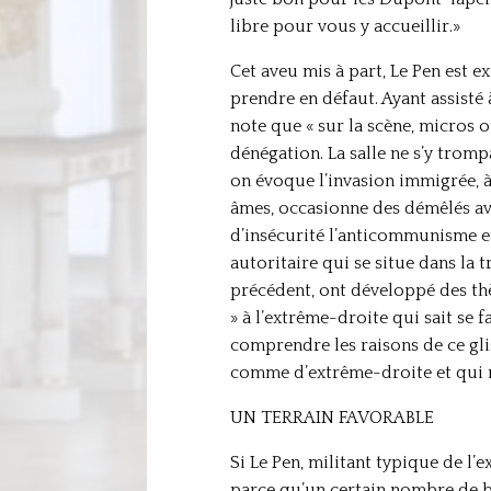
libre pour vous y accueillir.»
Cet aveu mis à part, Le Pen est e
prendre en défaut. Ayant assisté 
note que « sur la scène, micros ou
dénégation. La salle ne s’y trom
on évoque l’invasion immigrée, à 
âmes, occasionne des démêlés ave
d’insécurité l’anticommunisme e
autoritaire qui se situe dans la 
précédent, ont développé des thèm
» à l’extrême-droite qui sait se 
comprendre les raisons de ce gli
comme d’extrême-droite et qui n
UN TERRAIN FAVORABLE
Si Le Pen, militant typique de l’
parce qu’un certain nombre de ba