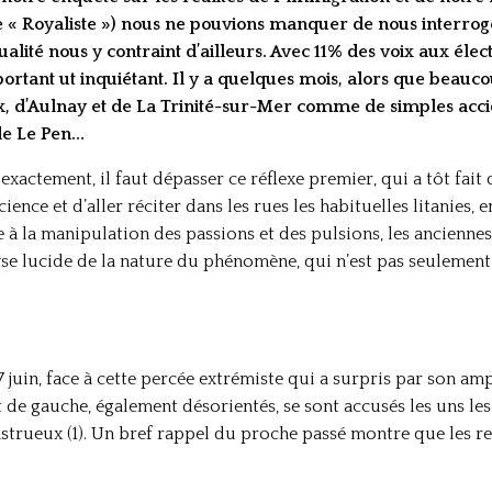
« Royaliste ») nous ne pouvions manquer de nous interroger
alité nous y contraint d’ailleurs. Avec 11% des voix aux éle
ortant ut inquiétant. Il y a quelques mois, alors que beauc
x, d’Aulnay et de La Trinité-sur-Mer comme de simples accid
 de Le Pen…
 exactement, il faut dépasser ce réflexe premier, qui a tôt fait d
nce et d’aller réciter dans les rues les habituelles litanies, 
à la manipulation des passions et des pulsions, les anciennes 
yse lucide de la nature du phénomène, qui n’est pas seulement 
 juin, face à cette percée extrémiste qui a surpris par son am
et de gauche, également désorientés, se sont accusés les uns les
strueux (1). Un bref rappel du proche passé montre que les re