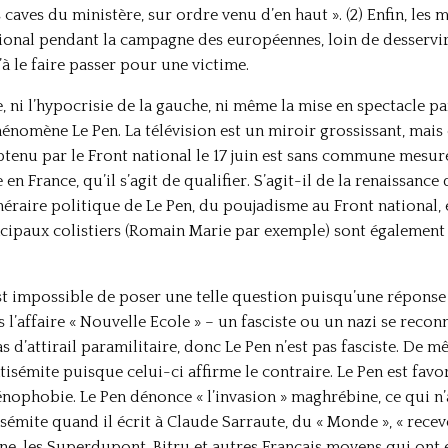
s caves du ministère, sur ordre venu d’en haut ». (2) Enfin, les
ional pendant la campagne des européennes, loin de desservir J
’à le faire passer pour une victime.
, ni l’hypocrisie de la gauche, ni même la mise en spectacle p
omène Le Pen. La télévision est un miroir grossissant, mais ce
obtenu par le Front national le 17 juin est sans commune mesu
en France, qu’il s’agit de qualifier. S’agit-il de la renaissanc
tinéraire politique de Le Pen, du poujadisme au Front national,
ncipaux colistiers (Romain Marie par exemple) sont également 
est impossible de poser une telle question puisqu’une réponse 
 l’affaire « Nouvelle Ecole » – un fasciste ou un nazi se reconn
 d’attirail paramilitaire, donc Le Pen n’est pas fasciste. De mê
isémite puisque celui-ci affirme le contraire. Le Pen est favo
énophobie. Le Pen dénonce « l’invasion » maghrébine, ce qui n’
émite quand il écrit à Claude Sarraute, du « Monde », « receve
e, les Superdupont, Bitru et autres Français moyens qui ont 