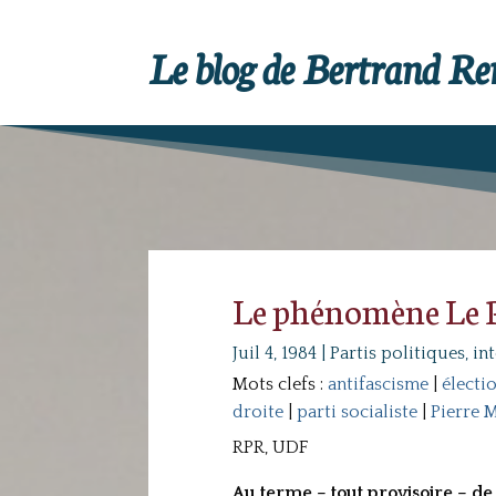
Le blog de Bertrand R
Le phénomène Le 
Juil 4, 1984
|
Partis politiques, in
Mots clefs :
antifascisme
|
électi
droite
|
parti socialiste
|
Pierre 
RPR, UDF
Au terme – tout provisoire – de 