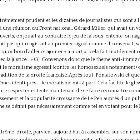
xtrêmement prudent et les dizaines de journalistes qui sont à l
à une réunion du Front national, Gérard Miller, qui avait un vo
verts, on jouait au contraire le jeu de la sous-entente, on nage
pait pas qui réagissait au premier signal comme il convenait, s
quoi bon d’ailleurs ajouter « à mort » : cela fait inutilement 
c la justice… » (3). Convenons donc que le thème anti-immigré
t le moralisme agressif (contre les homosexuels notamment)
tradition de la droite française. Après tout, Poniatowski et qu
es identiques – le moralisme mis à part. Cela facilite le glis
faire respecter et tente maintenant de se faire reconnaître comm
ssement et la popularité croissante de Le Pen auprès d’un pub
e se définit pas nécessairement comme tel en votant pour le F
extrême-droite, parvient aujourd’hui à rassembler sur son nom 
rrières politiques et idéologiques ont sauté ces dernières ann