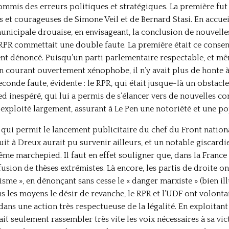
 commis des erreurs politiques et stratégiques. La première fu
s et courageuses de Simone Veil et de Bernard Stasi. En accuei
unicipale drouaise, en envisageant, la conclusion de nouvelles
, le RPR commettait une double faute. La première était ce con
t dénoncé. Puisqu’un parti parlementaire respectable, et mêm
n courant ouvertement xénophobe, il n’y avait plus de honte à ê
Seconde faute, évidente : le RPR, qui était jusque-là un obstacl
d inespéré, qui lui a permis de s’élancer vers de nouvelles c
 exploité largement, assurant à Le Pen une notoriété et une po
le qui permit le lancement publicitaire du chef du Front national
duit à Dreux aurait pu survenir ailleurs, et un notable giscard
me marchepied. Il faut en effet souligner que, dans la France d
fusion de thèses extrémistes. Là encore, les partis de droite ont
ivisme », en dénonçant sans cesse le « danger marxiste » (bien i
us les moyens le désir de revanche, le RPR et l’UDF ont volont
ans une action très respectueuse de la légalité. En exploitant
it seulement rassembler très vite les voix nécessaires à sa vict