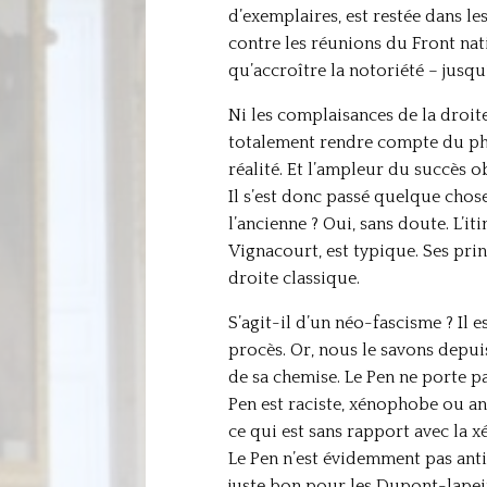
d’exemplaires, est restée dans le
contre les réunions du Front nat
qu’accroître la notoriété – jusqu
Ni les complaisances de la droite
totalement rendre compte du phén
réalité. Et l’ampleur du succès 
Il s’est donc passé quelque chose 
l’ancienne ? Oui, sans doute. L’i
Vignacourt, est typique. Ses pri
droite classique.
S’agit-il d’un néo-fascisme ? Il 
procès. Or, nous le savons depuis
de sa chemise. Le Pen ne porte pas
Pen est raciste, xénophobe ou ant
ce qui est sans rapport avec la x
Le Pen n’est évidemment pas antis
juste bon pour les Dupont-lapein