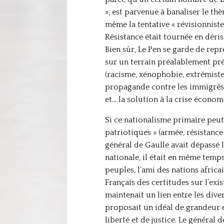
», est parvenue à banaliser le thè
même la tentative « révisionniste 
Résistance était tournée en déri
Bien sûr, Le Pen se garde de repre
sur un terrain préalablement prép
(racisme, xénophobie, extrémiste
propagande contre les immigrés p
et… la solution à la crise économ
Si ce nationalisme primaire peut s
patriotiques » (armée, résistanc
général de Gaulle avait dépassé l
nationale, il était en même temps
peuples, l’ami des nations africa
Français des certitudes sur l’exi
maintenait un lien entre les dive
proposait un idéal de grandeur e
liberté et de justice. Le général d