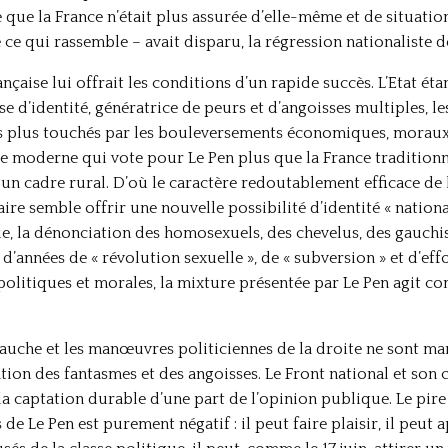
e que la France n’était plus assurée d’elle-même et de situati
ce qui rassemble – avait disparu, la régression nationaliste d
ançaise lui offrait les conditions d’un rapide succès. L’Etat ét
e d’identité, génératrice de peurs et d’angoisses multiples, le
les plus touchés par les bouleversements économiques, moraux
ce moderne qui vote pour Le Pen plus que la France traditionnel
un cadre rural. D’où le caractère redoutablement efficace de
ire semble offrir une nouvelle possibilité d’identité « national
e, la dénonciation des homosexuels, des chevelus, des gauchi
d’années de « révolution sexuelle », de « subversion » et d’ef
 politiques et morales, la mixture présentée par Le Pen agit 
 gauche et les manœuvres politiciennes de la droite ne sont m
ion des fantasmes et des angoisses. Le Front national et son
a captation durable d’une part de l’opinion publique. Le pire 
 de Le Pen est purement négatif : il peut faire plaisir, il peut