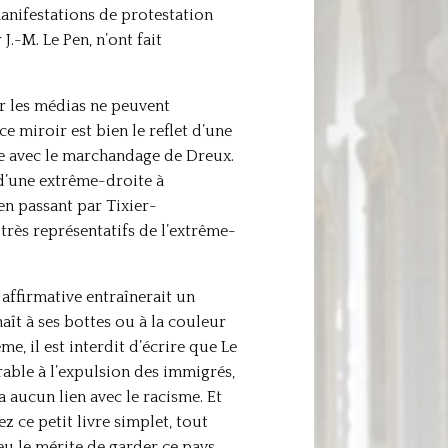
 manifestations de protestation
.-M. Le Pen, n’ont fait
ar les médias ne peuvent
 miroir est bien le reflet d’une
re avec le marchandage de Dreux.
e d’une extrême-droite à
 en passant par Tixier-
très représentatifs de l’extrême-
affirmative entraînerait un
aît à ses bottes ou à la couleur
me, il est interdit d’écrire que Le
rable à l’expulsion des immigrés,
a aucun lien avec le racisme. Et
z ce petit livre simplet, tout
eu le mérite de garder ce pays