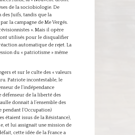
hèses de la sociobiologie. De
 des Juifs, tandis que la
e par la campagne de Me Vergés.
révisionnistes ». Mais il opère
nt utilisés pour le disqualifier
éaction automatique de rejet. La
ression du « patriotisme » même
ngers et sur le culte des « valeurs
u. Patriote incontestable, le
fenseur de l’indépendance
e défenseur de la liberté des
Gaulle donnait à l’ensemble des
sme pendant l’Occupation)
 étaient issus de la Résistance),
 et lui assignait une mission de
défait, cette idée de la France a