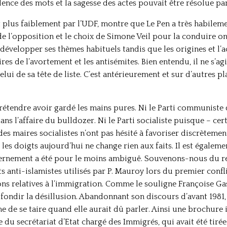
lence des mots et la sagesse des actes pouvait être résolue pa
 plus faiblement par l’UDF, montre que Le Pen a très habilemen
de l’opposition et le choix de Simone Veil pour la conduire on
 développer ses thèmes habituels tandis que les origines et l’
ires de l’avortement et les antisémites. Bien entendu, il ne s’ag
elui de sa tête de liste. C’est antérieurement et sur d’autres p
prétendre avoir gardé les mains pures. Ni le Parti communiste 
ans l’affaire du bulldozer. Ni le Parti socialiste puisque – cer
des maires socialistes n’ont pas hésité à favoriser discrètement
 les doigts aujourd’hui ne change rien aux faits. Il est égaleme
vernement a été pour le moins ambiguë. Souvenons-nous du re
anti-islamistes utilisés par P. Mauroy lors du premier conflit
ons relatives à l’immigration. Comme le souligne Françoise Ga
ondir la désillusion. Abandonnant son discours d’avant 1981, 
ême de se taire quand elle aurait dû parler. Ainsi une brochur
de du secrétariat d’Etat chargé des Immigrés, qui avait été tiré