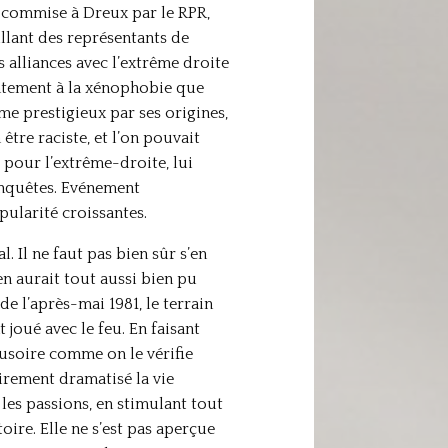
t commise à Dreux par le RPR,
llant des représentants de
 alliances avec l’extrême droite
sentement à la xénophobie que
e prestigieux par ses origines,
tre raciste, et l’on pouvait
e pour l’extrême-droite, lui
onquêtes. Evénement
pularité croissantes.
. Il ne faut pas bien sûr s’en
ien aurait tout aussi bien pu
e l’après-mai 1981, le terrain
 joué avec le feu. En faisant
llusoire comme on le vérifie
airement dramatisé la vie
 les passions, en stimulant tout
oire. Elle ne s’est pas aperçue