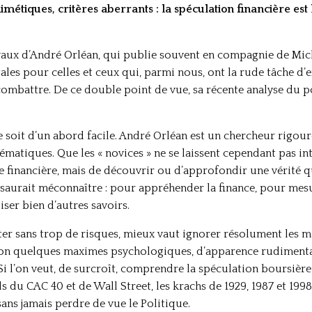
étiques, critères aberrants : la spéculation financière est
avaux d’André Orléan, qui publie souvent en compagnie de Mich
s pour celles et ceux qui, parmi nous, ont la rude tâche d’e
ombattre. De ce double point de vue, sa récente analyse du pou
e soit d’un abord facile. André Orléan est un chercheur rigour
matiques. Que les « novices » ne se laissent cependant pas int
e financière, mais de découvrir ou d’approfondir une vérité q
e saurait méconnaître : pour appréhender la finance, pour mesu
iser bien d’autres savoirs.
ter sans trop de risques, mieux vaut ignorer résolument les m
selon quelques maximes psychologiques, d’apparence rudiment
i l’on veut, de surcroît, comprendre la spéculation boursièr
ords du CAC 40 et de Wall Street, les krachs de 1929, 1987 et 1998
sans jamais perdre de vue le Politique.