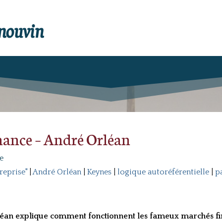
enouvin
inance – André Orléan
e
reprise"
|
André Orléan
|
Keynes
|
logique autoréférentielle
|
p
rléan explique comment fonctionnent les fameux marchés fi