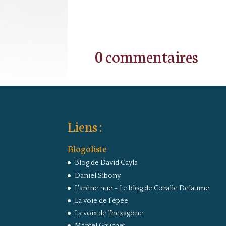
0 commentaires
Liens :
Blogoliste
Blog de David Cayla
Daniel Sibony
L'arêne nue – Le blog de Coralie Delaume
La voie de l'épée
La voix de l'hexagone
Marcel Gauchet