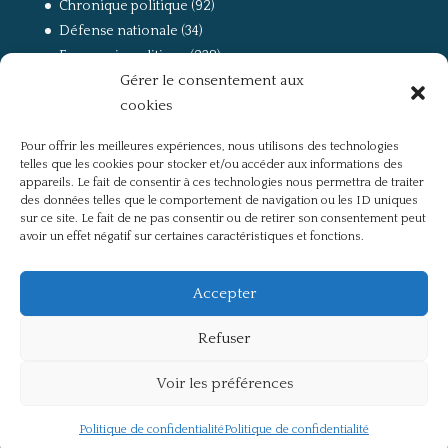
Chronique politique
(92)
Défense nationale
(34)
Economie politique
(238)
Gérer le consentement aux
Entretien
(168)
cookies
La guerre, la Résistance et la Déportation
(162)
la lutte des classes
(281)
Pour offrir les meilleures expériences, nous utilisons des technologies
Non classé
(42)
telles que les cookies pour stocker et/ou accéder aux informations des
Partis politiques, intelligentsia, médias
(750)
appareils. Le fait de consentir à ces technologies nous permettra de traiter
des données telles que le comportement de navigation ou les ID uniques
Présentation
(4)
sur ce site. Le fait de ne pas consentir ou de retirer son consentement peut
Références
(57)
avoir un effet négatif sur certaines caractéristiques et fonctions.
Res Publica
(649)
Union européenne
(238)
Accepter
Refuser
Voir les préférences
Politique de confidentialité
Mentions légales
Politique de confidentialité
Politique de confidentialité