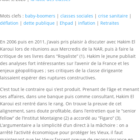
Mots clefs :
baby-boomers
|
classes sociales
|
crise sanitaire
|
déflation
|
dette publique
|
Ehpad
|
inflation
|
Retraites
En 2006 puis en 2011, j’avais pris plaisir à discuter avec Hakim El
Karoui lors de réunions aux Mercredis de la NAR, puis à faire la
critique de ses livres dans “Royaliste” (1). Hakim le Jeune publiait
des analyses fort intéressantes sur l’avenir de la France et les
enjeux géopolitiques ; ses critiques de la classe dirigeante
laissaient espérer des ruptures constructives.
C’est tout le contraire qui s’est produit. Prenant de l’âge et menant
ses affaires, dans une banque puis comme consultant, Hakim El
Karoui est rentré dans le rang. On trouve la preuve de cet
alignement, sans doute profitable, dans l’entretien que le “senior
fellow” de l’Institut Montaigne (2) a accordé au “Figaro” (3).
L’argumentaire a la simplicité d’un direct à la mâchoire : on a
arrêté l’activité économique pour protéger les Vieux, il faut
maintenant que les Vieux fassent preuve de reconnaissance en