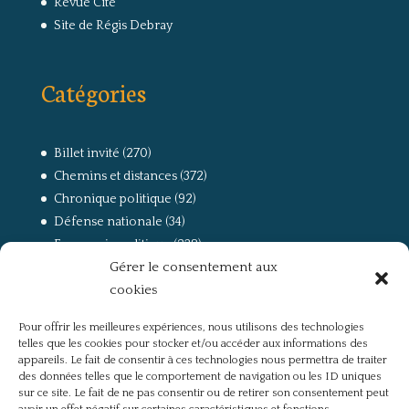
Revue Cité
Site de Régis Debray
Catégories
Billet invité
(270)
Chemins et distances
(372)
Chronique politique
(92)
Défense nationale
(34)
Economie politique
(238)
Gérer le consentement aux
Entretien
(168)
cookies
La guerre, la Résistance et la Déportation
(162)
la lutte des classes
(281)
Pour offrir les meilleures expériences, nous utilisons des technologies
Non classé
(42)
telles que les cookies pour stocker et/ou accéder aux informations des
Partis politiques, intelligentsia, médias
(750)
appareils. Le fait de consentir à ces technologies nous permettra de traiter
des données telles que le comportement de navigation ou les ID uniques
Présentation
(4)
sur ce site. Le fait de ne pas consentir ou de retirer son consentement peut
Références
(57)