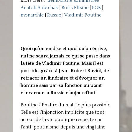
Mots clefs :
"démocratie administrée"
|
Anatoli Sobtchak
|
Boris Eltsine
|
KGB
|
monarchie
|
Russie
|
Vladimir Poutine
Quoi qu’on en dise et quoi qu’on écrive,
nul ne saura jamais ce qui se passe dans
la tête de Vladimir Poutine. Mais il est
possible, grâce à Jean-Robert Raviot, de
retracer un itinéraire et d’évoquer un
homme saisi par sa fonction au point
d’incarner la Russie d’aujourd’hui.
Poutine ? En dire du mal. Le plus possible.
Telle est l’injonction implicite que tout
acteur de la vie publique respecte car
l’anti-poutinisme, depuis une vingtaine