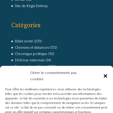
Site de Régis Debray
Catégories
Billet invité
(270)
Chemins et distances
(372)
Chronique politique
(92)
Défense nationale
(34)
Economie politique
(238)
Gérer le consentement aux
Entretien
(168)
cookies
La guerre, la Résistance et la Déportation
(162)
la lutte des classes
(281)
Pour offrir les meilleures expériences, nous utilisons des technologies
Non classé
(42)
telles que les cookies pour stocker et/ou accéder aux informations des
Partis politiques, intelligentsia, médias
(750)
appareils. Le fait de consentir à ces technologies nous permettra de traiter
des données telles que le comportement de navigation ou les ID uniques
Présentation
(4)
sur ce site. Le fait de ne pas consentir ou de retirer son consentement peut
Références
(57)
avoir un effet négatif sur certaines caractéristiques et fonctions.