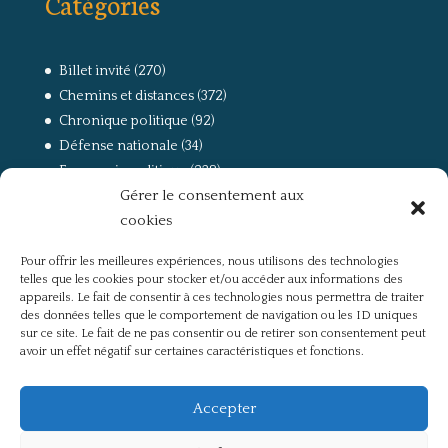
Catégories
Billet invité
(270)
Chemins et distances
(372)
Chronique politique
(92)
Défense nationale
(34)
Economie politique
(238)
Gérer le consentement aux
Entretien
(168)
cookies
La guerre, la Résistance et la Déportation
(162)
la lutte des classes
(281)
Pour offrir les meilleures expériences, nous utilisons des technologies
Non classé
(42)
telles que les cookies pour stocker et/ou accéder aux informations des
Partis politiques, intelligentsia, médias
(750)
appareils. Le fait de consentir à ces technologies nous permettra de traiter
des données telles que le comportement de navigation ou les ID uniques
Présentation
(4)
sur ce site. Le fait de ne pas consentir ou de retirer son consentement peut
Références
(57)
avoir un effet négatif sur certaines caractéristiques et fonctions.
Res Publica
(649)
Union européenne
(238)
Accepter