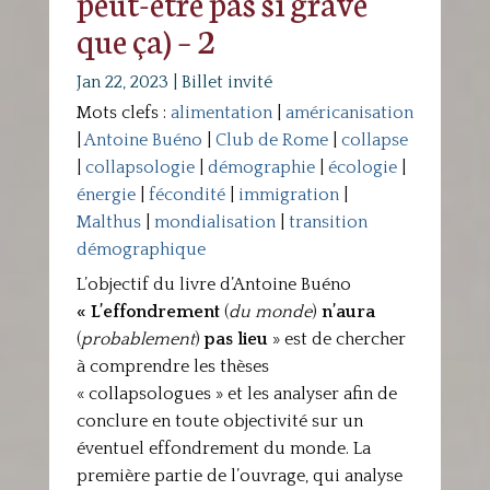
peut-être pas si grave
que ça) – 2
Jan 22, 2023
|
Billet invité
Mots clefs :
alimentation
|
américanisation
|
Antoine Buéno
|
Club de Rome
|
collapse
|
collapsologie
|
démographie
|
écologie
|
énergie
|
fécondité
|
immigration
|
Malthus
|
mondialisation
|
transition
démographique
L’objectif du livre d’Antoine Buéno
« L’effondrement
(
du monde
)
n’aura
(
probablement
)
pas lieu
» est de chercher
à comprendre les thèses
« collapsologues » et les analyser afin de
conclure en toute objectivité sur un
éventuel effondrement du monde. La
première partie de l’ouvrage, qui analyse