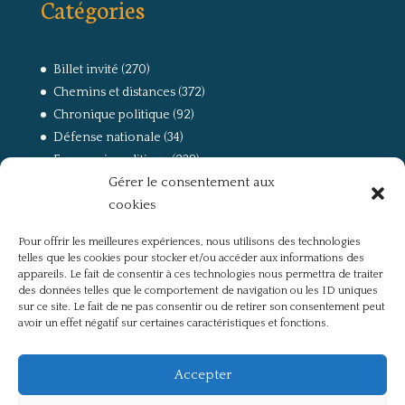
Catégories
Billet invité
(270)
Chemins et distances
(372)
Chronique politique
(92)
Défense nationale
(34)
Economie politique
(238)
Gérer le consentement aux
Entretien
(168)
cookies
La guerre, la Résistance et la Déportation
(162)
la lutte des classes
(281)
Pour offrir les meilleures expériences, nous utilisons des technologies
Non classé
(42)
telles que les cookies pour stocker et/ou accéder aux informations des
Partis politiques, intelligentsia, médias
(750)
appareils. Le fait de consentir à ces technologies nous permettra de traiter
des données telles que le comportement de navigation ou les ID uniques
Présentation
(4)
sur ce site. Le fait de ne pas consentir ou de retirer son consentement peut
Références
(57)
avoir un effet négatif sur certaines caractéristiques et fonctions.
Res Publica
(649)
Union européenne
(238)
Accepter