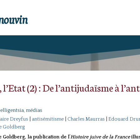
enouvin
, l’Etat (2) : De l’antijudaïsme à l’a
telligentsia, médias
aire Dreyfus
|
antisémitisme
|
Charles Maurras
|
Edouard Dru
ne Goldberg
 Goldberg, la publication de l’
Histoire juive de la France
illu