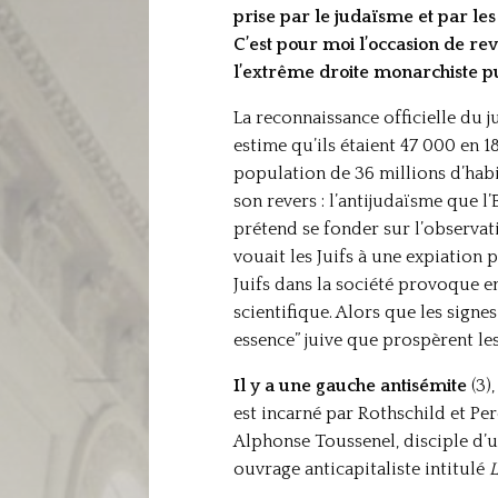
prise par le judaïsme et par les 
C’est pour moi l’occasion de rev
l’extrême droite monarchiste pu
La reconnaissance officielle du j
estime qu’ils étaient 47 000 en 1
population de 36 millions d’habit
son revers : l’antijudaïsme que l
prétend se fonder sur l’observat
vouait les Juifs à une expiation 
Juifs dans la société provoque e
scientifique. Alors que les signes
essence” juive que prospèrent le
Il y a une gauche antisémite
(3),
est incarné par Rothschild et Per
Alphonse Toussenel, disciple d’u
ouvrage anticapitaliste intitulé
L