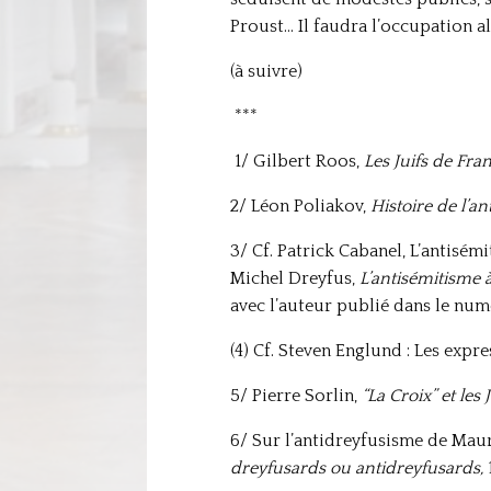
Proust… Il faudra l’occupation a
(à suivre)
***
1/ Gilbert Roos,
Les Juifs de Fra
2/ Léon Poliakov,
Histoire de l’a
3/ Cf. Patrick Cabanel, L’antisé
Michel Dreyfus,
L’antisémitisme 
avec l’auteur publié dans le numé
(4) Cf. Steven Englund : Les expr
5/ Pierre Sorlin,
“La Croix” et les
6/ Sur l’antidreyfusisme de Mau
dreyfusards ou antidreyfusards,