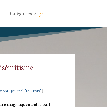
Catégories
ntisémitisme –
mont
|
journal "La Croix"
|
stre magnifiquement la part