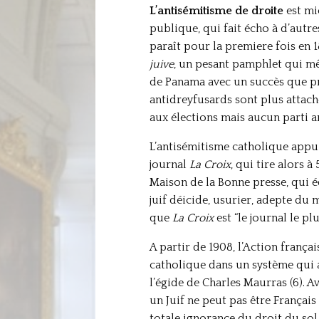
L’antisémitisme de droite
est mi
publique, qui fait écho à d’autre
paraît pour la premiere fois en
juive
, un pesant pamphlet qui mê
de Panama avec un succès que pro
antidreyfusards sont plus attaché
aux élections mais aucun parti an
L’antisémitisme catholique appui
journal
La Croix
, qui tire alors 
Maison de la Bonne presse, qui é
juif déicide, usurier, adepte du 
que
La Croix
est “le journal le plu
A partir de 1908, l’Action frança
catholique dans un système qui a
l’égide de Charles Maurras (6). A
un Juif ne peut pas être Français 
totale ignorance du droit du sol d