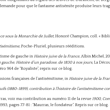
llemande pour que le fantasme antisémite produise leurs tragi
nce sous la Monarchie de Juillet
, Honoré Champion, coll. « Bibli
ntisémitisme
, Poche-Pluriel, plusieurs rééditions.
mitisme de gauche in
Histoire juive de la France,
Albin Michel, 20
à gauche, Histoire d’un paradoxe, de 1830 à nos jours
, La Déco
ro 964 de “Royaliste”, repris sur ce blog.
essions françaises de l’antisémitisme, in
Histoire juive de la Fra
 Juifs (1880-1899), contribution à l’histoire de l’antisémitisme 
rras, voir ma contribution au numéro 11 de la revue
1900
,
Com
1993, pages 77-81 : “Maurras, le fondateur”. Repris sur ce blog.