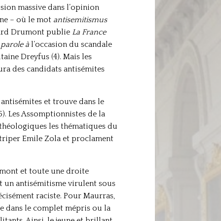
usion massive dans l’opinion
gne – où le mot
antisemitismus
uard Drumont publie
La France
 parole à
l’occasion du scandale
aine Dreyfus (4). Mais les
aura des candidats antisémites
antisémites et trouve dans le
5). Les Assomptionnistes de la
s théologiques les thématiques du
’étriper Emile Zola et proclament
umont et toute une droite
t un antisémitisme virulent sous
récisément raciste. Pour Maurras,
ise dans le complet mépris ou la
tants. Ainsi, le jeune et brillant