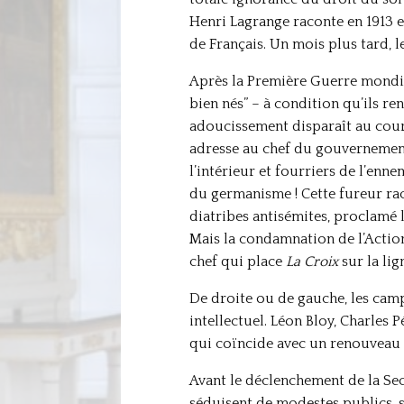
Henri Lagrange raconte en 1913 
de Français. Un mois plus tard, l
Après la Première Guerre mondial
bien nés” – à condition qu’ils re
adoucissement disparaît au cour
adresse au chef du gouvernement
l’intérieur et fourriers de l’enn
du germanisme ! Cette fureur rac
diatribes antisémites, proclamé
Mais la condamnation de l’Action
chef qui place
La Croix
sur la lig
De droite ou de gauche, les camp
intellectuel. Léon Bloy, Charles 
qui coïncide avec un renouveau d
Avant le déclenchement de la Se
séduisent de modestes publics, 