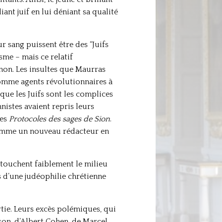
ant juif en lui déniant sa qualité
r sang puissent être des “Juifs
sme – mais ce relatif
non. Les insultes que Maurras
comme agents révolutionnaires à
 que les Juifs sont les complices
nistes avaient repris leurs
les
Protocoles des sages de Sion
.
 nomme un nouveau rédacteur en
 touchent faiblement le milieu
es d’une judéophilie chrétienne
ie. Leurs excès polémiques, qui
son, d’Albert Cohen, de Marcel