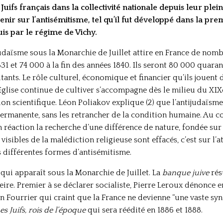
Juifs français dans la collectivité nationale depuis leur plei
enir sur l’antisémitisme, tel qu’il fut développé dans la pr
is par le régime de Vichy.
udaïsme sous la Monarchie de Juillet attire en France de nombr
831 et 74 000 à la fin des années 1840. Ils seront 80 000 quaran
ants. Le rôle culturel, économique et financier qu’ils jouent d
’Eglise continue de cultiver s’accompagne dès le milieu du XIX
ion scientifique. Léon Poliakov explique (2) que l’antijudaïsm
permanente, sans les retrancher de la condition humaine. Au co
n réaction la recherche d’une différence de nature, fondée su
 visibles de la malédiction religieuse sont effacés, c’est sur l’a
s différentes formes d’antisémitisme.
 qui apparaît sous la Monarchie de Juillet. La
banque juive
rés
eire. Premier à se déclarer socialiste, Pierre Leroux dénonce en
n Fourrier qui craint que la France ne devienne “une vaste sy
es Juifs, rois de l’époque
qui sera réédité en 1886 et 1888.