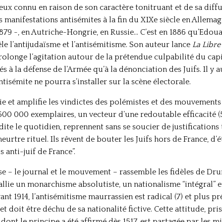
eux connu en raison de son caractère tonitruant et de sa diff
s manifestations antisémites à la fin du XIXe siècle en Allema
 1879 -, en Autriche-Hongrie, en Russie… C’est en 1886 qu’Edo
le l’antijudaïsme et l’antisémitisme. Son auteur lance
La Libre
longe l’agitation autour de la prétendue culpabilité du capit
s à la défense de l’Armée qu’à la dénonciation des Juifs. Il y 
tisémite ne pourra s’installer sur la scène électorale.
e et amplifie les vindictes des polémistes et des mouvements 
à 500 000 exemplaires, un vecteur d’une redoutable efficacité (
dite le quotidien, reprennent sans se soucier de justification
meurtre rituel. Ils rêvent de bouter les Juifs hors de France, d
s anti-juif de France”.
ise – le journal et le mouvement – rassemble les fidèles de Dr
llie un monarchisme absolutiste, un nationalisme “intégral” e
vant 1914, l’antisémitisme maurrassien est radical (7) et plus p
et doit être déchu de sa nationalité fictive. Cette attitude, pr
ont le principe a été affirmé dès 1517, est partagée par les mili