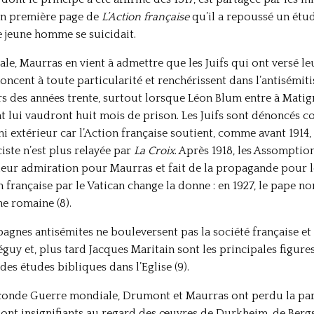
en première page de
L’Action française
qu’il a repoussé un étudi
e jeune homme se suicidait.
e, Maurras en vient à admettre que les Juifs qui ont versé leu
noncent à toute particularité et renchérissent dans l’antisémiti
s des années trente, surtout lorsque Léon Blum entre à Matig
 lui vaudront huit mois de prison. Les Juifs sont dénoncés 
emi extérieur car l’Action française soutient, comme avant 1914,
iste n’est plus relayée par
La Croix
. Après 1918, les Assomption
 leur admiration pour Maurras et fait de la propagande pour 
 française par le Vatican change la donne : en 1927, le pape
ne romaine (8).
agnes antisémites ne bouleversent pas la société française et
Péguy et, plus tard Jacques Maritain sont les principales figur
es études bibliques dans l’Eglise (9).
conde Guerre mondiale, Drumont et Maurras ont perdu la part
sont insignifiants au regard des œuvres de Durkheim, de Berg