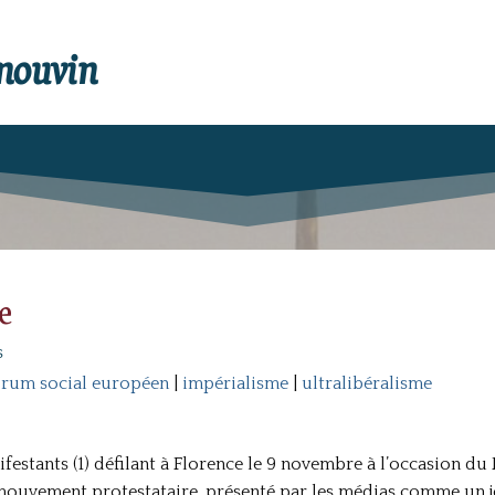
enouvin
e
s
rum social européen
|
impérialisme
|
ultralibéralisme
ifestants (1) défilant à Florence le 9 novembre à l’occasion d
 mouvement protestataire, présenté par les médias comme un 