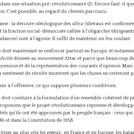
dans une situation pré-révolutionnaire (2). Encore faut-il q
ion. C’est possible, au regard du chemin parcouru.
rtaine : la déroute idéologique des ultra-libéraux est confirm
t la fraction social-démocrate ralliée à l’oligarchie (dirigean
endances) sont à l’agonie. Il suffit de maintenir un feu roulant.
te doit maintenant se renforcer partout en Europe, et notamm
ublicité donnée au mouvement Attac et parce que beaucoup de 
ression et de la représentation des courants d’opinion. Mais l
u sentiment de révolte montrent que les choses ne resteront pas
ser à l’offensive, ce qui suppose plusieurs conditions.
me doit conduire à la formulation d’un ensemble cohérent de 
posons que le projet révolutionnaire reprenne et développe 
els qu’ils ont été approuvés par le peuple français : ceux qui 
46 et dans la Constitution de 1958.
itiser au plus vite les enjeux : en France et en Europe, les bat