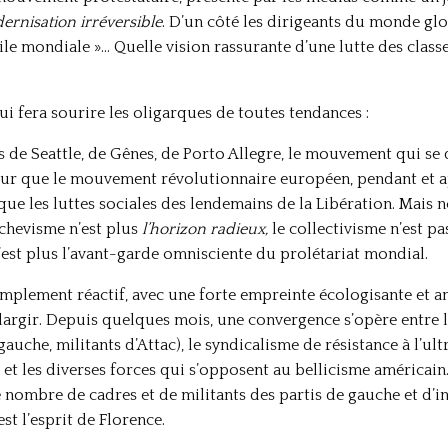
rnisation irréversible
. D’un côté les dirigeants du monde glob
civile mondiale »… Quelle vision rassurante d’une lutte des class
ui fera sourire les oligarques de toutes tendances :
 de Seattle, de Gênes, de Porto Allegre, le mouvement qui se
eur que le mouvement révolutionnaire européen, pendant et a
e les luttes sociales des lendemains de la Libération. Mais
lchevisme n’est plus
l’horizon
radieux,
le collectivisme n’est 
’est plus l’avant-garde omnisciente du prolétariat mondial.
simplement réactif, avec une forte empreinte écologisante et 
’élargir. Depuis quelques mois, une convergence s’opère entre 
auche, militants d’Attac), le syndicalisme de résistance à l’ult
 et les diverses forces qui s’opposent au bellicisme américain.
re nombre de cadres et de militants des partis de gauche et d’
st l’esprit de Florence.