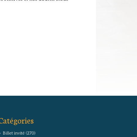
Catégories
Billet invité
(270)