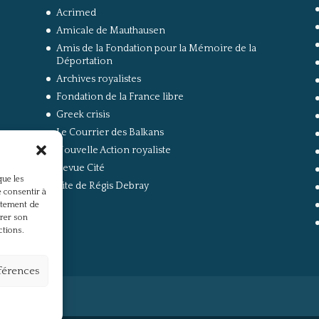
Acrimed
Amicale de Mauthausen
Amis de la Fondation pour la Mémoire de la
Déportation
Archives royalistes
Fondation de la France libre
Greek crisis
Le Courrier des Balkans
Nouvelle Action royaliste
Revue Cité
que les
Site de Régis Debray
 consentir à
rtement de
irer son
ctions.
éférences
s