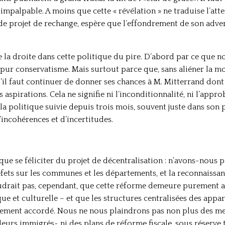
si impalpable. A moins que cette « révélation » ne traduise l’at
e projet de rechange, espère que l’effondrement de son advers
e la droite dans cette politique du pire. D’abord par ce que n
u pur conservatisme. Mais surtout parce que, sans aliéner la m
l faut continuer de donner ses chances à M. Mitterrand dont l
spirations. Cela ne signifie ni l’inconditionnalité, ni l’appro
 la politique suivie depuis trois mois, souvent juste dans son
’incohérences et d’incertitudes.
 que se féliciter du projet de décentralisation : n’avons-nous
éfets sur les communes et les départements, et la reconnaiss
 faudrait pas, cependant, que cette réforme demeure purement a
e et culturelle – et que les structures centralisées des appar
uement accordé. Nous ne nous plaindrons pas non plus des mes
eurs immigrés- ni des plans de réforme fiscale, sous réserve