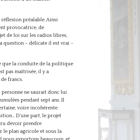
réflexion préalable. Ainsi
ent provocatrice, de
 de loi sur les radios libres,
 question – délicate il est vrai –
e que la conduite de la politique
t pas maîtrisée, il y a
de francs.
 personne ne saurait donc lui
cumulées pendant sept ans. Il
rtaine, voire incohérente.
tion… D’une part, le projet
 cru devoir prendre
 le plan agricole et sous la
quel nous exportons beaucoup, et