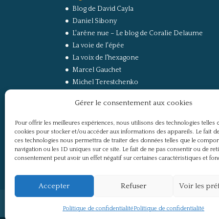
Blog de David Cayla
Daniel Sibony
L'arêne nue – Le blog de Coralie Delaume
La voie de l'épée
La voix de l'hexagone
Marcel Gauchet
Michel Terestchenko
Paul Jorion
Gérer le consentement aux cookies
RussEurope – Le Carnet de Jacques Sapir sur la
Russie et l’Europe
Pour offrir les meilleures expériences, nous utilisons des technologies telles 
Secret Défense
cookies pour stocker et/ou accéder aux informations des appareils. Le fait de
Un regard sur la Russie
ces technologies nous permettra de traiter des données telles que le compo
navigation ou les ID uniques sur ce site. Le fait de ne pas consentir ou de ret
consentement peut avoir un effet négatif sur certaines caractéristiques et fon
Accepter
Refuser
Voir les pr
Politique de confidentialité
Mentions légale
Politique de confidentialité
Politique de confidentialité