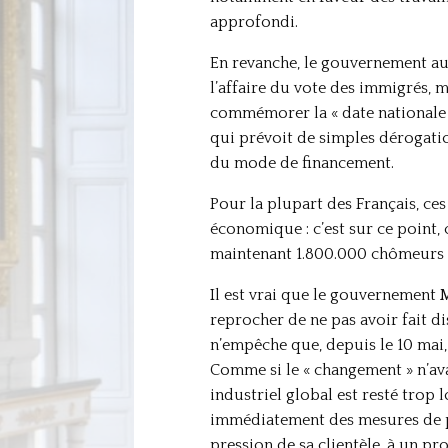
approfondi.
En revanche, le gouvernement aur
l’affaire du vote des immigrés, m
commémorer la « date nationale » 
qui prévoit de simples dérogations
du mode de financement.
Pour la plupart des Français, ce
économique : c’est sur ce point, c
maintenant 1.800.000 chômeurs et
Il est vrai que le gouvernement 
reprocher de ne pas avoir fait d
n’empêche que, depuis le 10 mai,
Comme si le « changement » n’ava
industriel global est resté trop
immédiatement des mesures de prot
pression de sa clientèle, à un pr