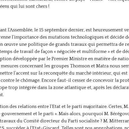
ens qui lui sont chers !
t l’Assemblée, le 15 septembre dernier, est heureusement venue
nne l’importance des mutations technologiques et décide d
 en œuvre une politique de grands travaux qui permettra de relan
mps de travail de façon « négociée et multiforme » et de décen
nception développée par le Premier Ministre en matière de nat
es mesures concernant les groupes Thomson et Matra nous se
mettre l’accent sur la reconquête du marché intérieur, qui est
e contre le chômage. Encore faut-il cesser de concevoir la pro
ope trop intégrée dans la zone atlantique et, après les déclara
t.
tion des relations entre l’Etat et le parti majoritaire. Certes,
le gouvernement et le parti ». Mais alors, pourquoi M. Bérégovoy
 travaux du Comité directeur du Parti socialiste ? M. Mitterra
t-P.S. succéder à l’Etat-Giscard. Telles sont nos approbations, 