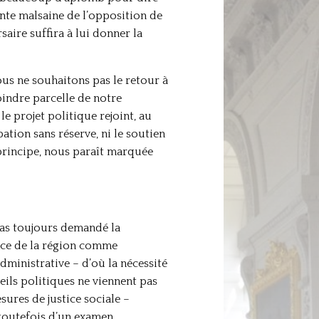
tente malsaine de l’opposition de
aire suffira à lui donner la
ous ne souhaitons pas le retour à
oindre parcelle de notre
e projet politique rejoint, au
bation sans réserve, ni le soutien
 principe, nous paraît marquée
 pas toujours demandé la
ance de la région comme
dministrative – d’où la nécessité
eils politiques ne viennent pas
ures de justice sociale –
 toutefois d’un examen