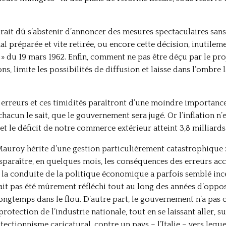
ait dû s’abstenir d’annoncer des mesures spectaculaires sans 
al préparée et vite retirée, ou encore cette décision, inutilem
du 19 mars 1962. Enfin, comment ne pas être déçu par le projet
, limite les possibilités de diffusion et laisse dans l’ombre la
s erreurs et ces timidités paraîtront d’une moindre importanc
hacun le sait, que le gouvernement sera jugé. Or l’inflation n’es
 le déficit de notre commerce extérieur atteint 3,8 milliards 
Mauroy hérite d’une gestion particulièrement catastrophique :
isparaître, en quelques mois, les conséquences des erreurs ac
 la conduite de la politique économique a parfois semblé ince
it pas été mûrement réfléchi tout au long des années d’opposi
 longtemps dans le flou. D’autre part, le gouvernement n’a pas
ection de l’industrie nationale, tout en se laissant aller, sur
otectionnisme caricatural, contre un pays – l’Italie – vers le