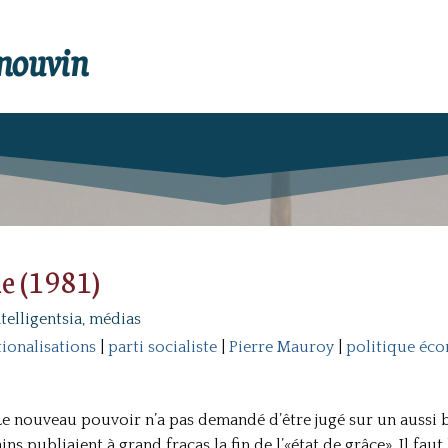
enouvin
e (1981)
ntelligentsia, médias
tionalisations
|
parti socialiste
|
Pierre Mauroy
|
politique éc
Le nouveau pouvoir n’a pas demandé d’être jugé sur un aussi br
ins publiaient à grand fracas la fin de l’«état de grâce». Il 