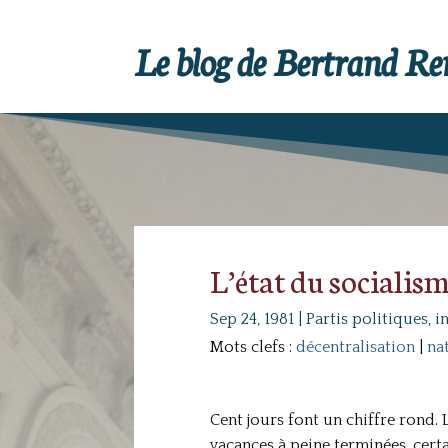
Le blog de Bertrand R
L’état du socialism
Sep 24, 1981
|
Partis politiques, i
Mots clefs :
décentralisation
|
na
Cent jours font un chiffre rond. 
vacances à peine terminées, certa