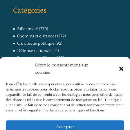
Catégories
Billet invité
(270)
Chemins et distances
(372)
Chronique politique
(92)
Défense nationale
(34)
Economie politique
(238)
Gérer le consentement aux
Entretien
(168)
cookies
La guerre, la Résistance et la Déportation
(162)
la lutte des classes
(281)
Pour offrir les meilleures expériences, nous utilisons des technologies
Non classé
(42)
telles que les cookies pour stocker et/ou accéder aux informations des
Partis politiques, intelligentsia, médias
(750)
appareils. Le fait de consentir à ces technologies nous permettra de traiter
des données telles que le comportement de navigation ou les ID uniques
Présentation
(4)
sur ce site. Le fait de ne pas consentir ou de retirer son consentement peut
Références
(57)
avoir un effet négatif sur certaines caractéristiques et fonctions.
Res Publica
(649)
Union européenne
(238)
Accepter