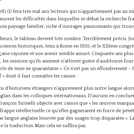
li (1) fera très mal aux lecteurs qui n’appartiennent pas au mi
norent les difficultés dans lesquelles se débat la recherche fra
 son paysage familier, riche d’ouvrages passionnants qui trou
heurs, le tableau devient très sombre. Terriblement précis, Je
ciences historiques, tenu à Rome en 1955, et le XXème congrès
nçaise rayonne et son avenir semble assuré. Cinquante ans plus t
, les sessions qu’ils animent n’attirent guère d’auditoires fo
rte de mise ne quarantaine ». Ce n’est pas un effondrement – l
» dont il faut connaître les causes :
ns d’historiens étrangers n’apprennent plus notre langue alors
nglais dans les colloques internationaux. D’aucuns en conclue
François Sirinelli objecte avec raison que « les œuvres marqua
 frappe intellectuelle ce qu’elles gagneraient en force de pén
langue anglaise lessivée par des usages trop disparates ». L
la traduction. Mais cela ne suffira pas.