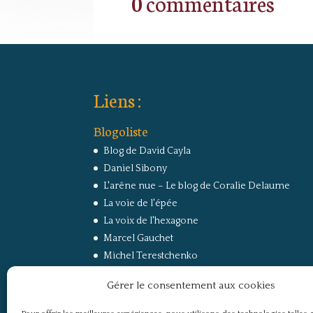
0 commentaires
Liens :
Blogoliste
Blog de David Cayla
Daniel Sibony
L'arêne nue – Le blog de Coralie Delaume
La voie de l'épée
La voix de l'hexagone
Marcel Gauchet
Michel Terestchenko
Paul Jorion
Gérer le consentement aux cookies
RussEurope – Le Carnet de Jacques Sapir sur la
Russie et l’Europe