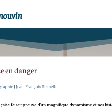
enouvin
se en danger
graphie
|
Jean-François Sirinelli
ançaise faisait preuve d’un magnifique dynamisme et nos histo
.