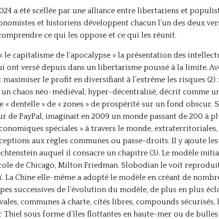
4 a été scellée par une alliance entre libertariens et populis
conomistes et historiens développent chacun l’un des deux ve
omprendre ce qui les oppose et ce qui les réunit.
le capitalisme de l’apocalypse » la présentation des intellec
i ont versé depuis dans un libertarisme poussé à la limite. A
maximiser le profit en diversifiant à l’extrême les risques (2
si un chaos néo-médiéval, hyper-décentralisé, décrit comme
ne « dentelle » de « zones » de prospérité sur un fond obscur. S
eur de PayPal, imaginait en 2009 un monde passant de 200 à plus
onomiques spéciales » à travers le monde, extraterritoriales
ceptions aux règles communes ou passe-droits. Il y ajoute les
echtenstein auquel il consacre un chapitre (3). Le modèle init
école de Chicago, Milton Friedman. Slobodian le voit reprodui
ï. La Chine elle-même a adopté le modèle en créant de nombre
es successives de l‘évolution du modèle, de plus en plus éclat
vales, communes à charte, cités libres, compounds sécurisés, le
er Thiel sous forme d’îles flottantes en haute-mer ou de bulles 