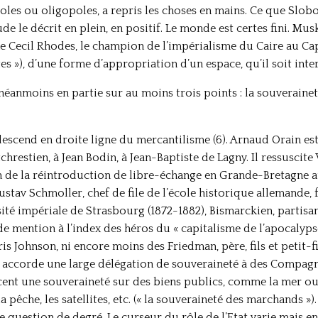
es ou oligopoles, a repris les choses en mains. Ce que Slobo
tude le décrit en plein, en positif. Le monde est certes fini. Mu
Cecil Rhodes, le champion de l’impérialisme du Caire au Cap, 
ètes »), d’une forme d’appropriation d’un espace, qu’il soit int
néanmoins en partie sur au moins trois points : la souverainet
 descend en droite ligne du mercantilisme (6). Arnaud Orain est
tchrestien, à Jean Bodin, à Jean-Baptiste de Lagny. Il ressuscit
an de la réintroduction de libre-échange en Grande-Bretagne au
stav Schmoller, chef de file de l’école historique allemande, 
ité impériale de Strasbourg (1872-1882), Bismarckien, partisan
de mention à l’index des héros du « capitalisme de l’apocalyp
 Johnson, ni encore moins des Friedman, père, fils et petit-fil
u, accorde une large délégation de souveraineté à des Compagni
ent une souveraineté sur des biens publics, comme la mer ou 
a pêche, les satellites, etc. (« la souveraineté des marchands »
e question de degré. Le curseur du rôle de l’Etat varie mais 