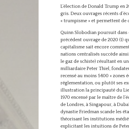
L’élection de Donald Trump en 202
gris. Deux ouvrages récents d’é
« trumpisme » et permettent de c
Quinn Slobodian poursuit dans « 
précédent ouvrage de 2020 (1) qu
capitalisme sait encore comment 
nations centralisés succède ain
le gaz de schiste) résultant en u
milliardaire Peter Thiel, fondat
recensé au moins 5400 « zones éc
réglementation, ou plutôt ses ex
illustration la principauté du Li
1970 encensé par le maître de l’
de Londres, à Singapour, à Duba
dynastie Friedman scande les étap
théorisant les institutions médié
explicitant les intuitions de Pet