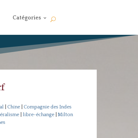
Catégories
rf
al
|
Chine
|
Compagnie des Indes
béralisme
|
libre-échange
|
Milton
hes