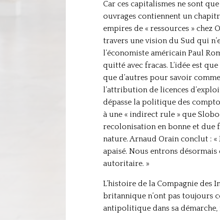
Car ces capitalismes ne sont que 
ouvrages contiennent un chapitre
empires de « ressources » chez Or
travers une vision du Sud qui n’e
l’économiste américain Paul Rom
quitté avec fracas. L’idée est qu
que d’autres pour savoir comment
l’attribution de licences d’explo
dépasse la politique des comptoir
à une « indirect rule » que Slobo
recolonisation en bonne et due f
nature. Arnaud Orain conclut : «
apaisé. Nous entrons désormais d
autoritaire. »
L’histoire de la Compagnie des I
britannique n’ont pas toujours co
antipolitique dans sa démarche, 