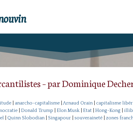
enouvin
rcantilistes – par Dominique Deche
nitude
|
anarcho-capitalisme
|
Arnaud Orain
|
capitalisme libér
ocratie
|
Donald Trump
|
Elon Musk
|
Etat
|
Hong-Kong
|
illi
el
|
Quinn Slobodian
|
Singapour
|
souveraineté
|
zones franc