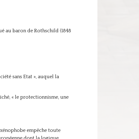
bué au baron de Rothschild (1848
iété sans Etat », auquel la
iché, « le protectionnisme, une
on xénophobe empêche toute
européenne dont la logique