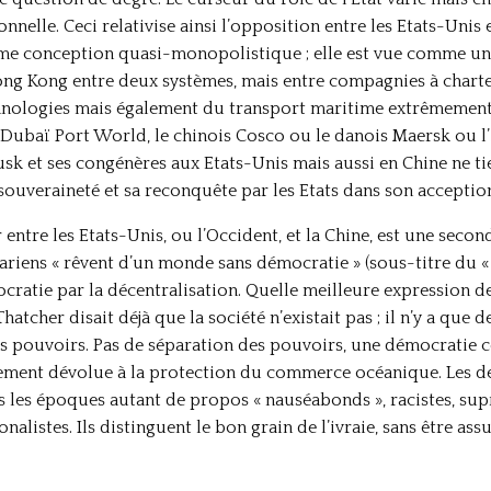
onnelle. Ceci relativise ainsi l’opposition entre les Etats-Unis 
même conception quasi-monopolistique ; elle est vue comme un
ong Kong entre deux systèmes, mais entre compagnies à charte
chnologies mais également du transport maritime extrêmement
Dubaï Port World, le chinois Cosco ou le danois Maersk ou l’
usk et ses congénères aux Etats-Unis mais aussi en Chine ne t
 souveraineté et sa reconquête par les Etats dans son acception
re les Etats-Unis, ou l’Occident, et la Chine, est une secon
ariens « rêvent d’un monde sans démocratie » (sous-titre du « 
cratie par la décentralisation. Quelle meilleure expression de
tcher disait déjà que la société n’existait pas ; il n’y a que d
 pouvoirs. Pas de séparation des pouvoirs, une démocratie cert
èrement dévolue à la protection du commerce océanique. Les de
es les époques autant de propos « nauséabonds », racistes, su
nalistes. Ils distinguent le bon grain de l’ivraie, sans être ass