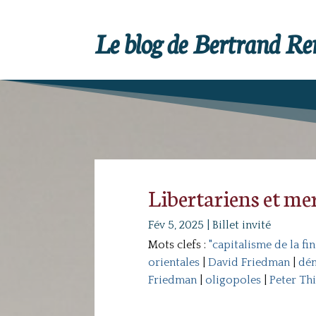
Le blog de Bertrand R
Libertariens et me
Fév 5, 2025
|
Billet invité
Mots clefs :
"capitalisme de la fi
orientales
|
David Friedman
|
dém
Friedman
|
oligopoles
|
Peter Thi