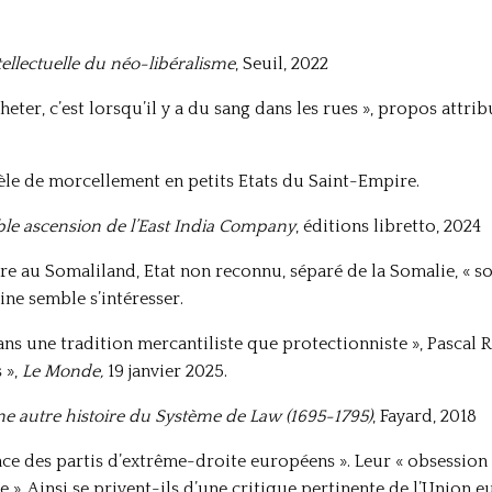
ntellectuelle du néo-libéralisme
, Seuil, 2022
ter, c’est lorsqu’il y a du sang dans les rues », propos attri
dèle de morcellement en petits Etats du Saint-Empire.
ble ascension de l’East India Company
, éditions libretto, 2024
e au Somaliland, Etat non reconnu, séparé de la Somalie, « soc
ne semble s’intéresser.
ns une tradition mercantiliste que protectionniste », Pascal R
 »,
Le Monde,
19 janvier 2025.
ne autre histoire du Système de Law (1695-1795)
, Fayard, 2018
ence des partis d’extrême-droite européens ». Leur « obsessi
. Ainsi se privent-ils d’une critique pertinente de l’Union 