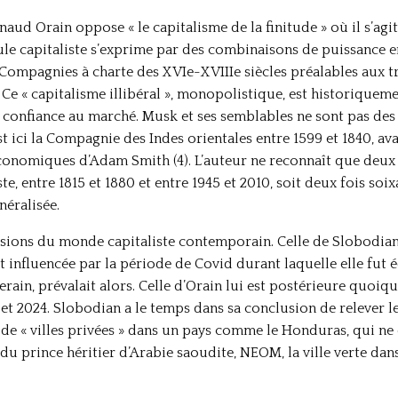
naud Orain oppose « le capitalisme de la finitude » où il s’agit
le capitaliste s’exprime par des combinaisons de puissance ent
Compagnies à charte des XVIe-XVIIIe siècles préalables aux tr
e « capitalisme illibéral », monopolistique, est historiquem
ait confiance au marché. Musk et ses semblables ne sont pas de
t ici la Compagnie des Indes orientales entre 1599 et 1840, a
onomiques d’Adam Smith (4). L’auteur ne reconnaît que deux 
te, entre 1815 et 1880 et entre 1945 et 2010, soit deux fois soi
néralisée.
sions du monde capitaliste contemporain. Celle de Slobodian 
et influencée par la période de Covid durant laquelle elle fut é
rain, prévalait alors. Celle d’Orain lui est postérieure quoiq
22 et 2024. Slobodian a le temps dans sa conclusion de relever
s de « villes privées » dans un pays comme le Honduras, qui n
du prince héritier d’Arabie saoudite, NEOM, la ville verte dans 