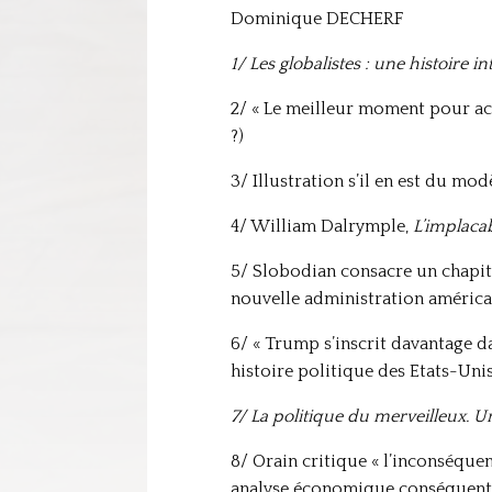
Dominique DECHERF
1/ Les globalistes : une histoire i
2/ « Le meilleur moment pour ache
?)
3/ Illustration s’il en est du mo
4/ William Dalrymple,
L’implaca
5/ Slobodian consacre un chapitr
nouvelle administration américai
6/ « Trump s’inscrit davantage da
histoire politique des Etats-Unis
7/ La politique du merveilleux. U
8/ Orain critique « l’inconséqu
analyse économique conséquente »