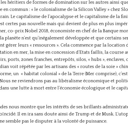
les héritiers de formes de domination sur les autres ainsi que
 en commun : « le colonialisme de la Silicon Valley » chez Slo
ain. Le capitalisme de l’apocalypse et le capitalisme de la fin
st certes pas nouvelle mais qui devient de plus en plus impéra
er, co-prix Nobel 2018, économiste en chef de la Banque mond
e la planète n’est qu’inégalement développée et que certains s
 gérer leurs « ressources ». Cela commence par la location de
itation en mer, la mise en concession d’Etats faillis, la cours
s, ports, zones franches, entrepôts, silos, « hubs », enclaves, 
dian voit répétée par les artisans des « routes de la soie » chi
orme, un « habitat colonial » de la Terre (Mer comprise), c’es
 Nous ne reviendrons pas au libéralisme économique et politi
ans une lutte à mort entre l’économie écologique et le capita
ndes nous montre que les intérêts de ses brillants administra
ïncidé. Il en ira sans doute ainsi de Trump et de Musk. L’utop
ne semble pas le disputer à la volonté de puissance.