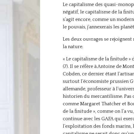
Le capitalisme des quasi-monopol
négatif, le capitalisme de la fini
s’agit encore, comme un moderne 
le pouvais, j’annexerais les plan
Les deux ouvrages se rejoignent 
la nature.
« Le capitalisme de la finitude »
(7). Il se réfère à Antoine de Mon
Cobden, ce dernier étant l’artis
surtout l’économiste prussien Gu
allemande, professeur à l’univers
historien du mercantilisme. Pas 
comme Margaret Thatcher et Boris
de la finitude », comme on l’a v
continue avec les GAFA qui exerc
l’exploitation des fonds marins, l
capitalisme ne serait donc qu’un