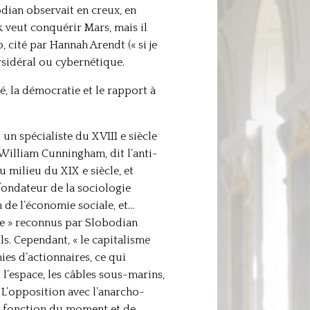
dian observait en creux, en
sk veut conquérir Mars, mais il
cité par Hannah Arendt (« si je
ersidéral ou cybernétique.
é, la démocratie et le rapport à
 un spécialiste du XVIII e siècle
e William Cunningham, dit l’anti-
 milieu du XIX e siècle, et
fondateur de la sociologie
 de l’économie sociale, et…
se » reconnus par Slobodian
s. Cependant, « le capitalisme
es d’actionnaires, ce qui
l’espace, les câbles sous-marins,
). L’opposition avec l’anarcho-
en fonction du moment et de