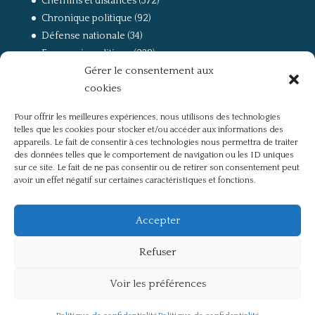
Chemins et distances
(372)
Chronique politique
(92)
Défense nationale
(34)
Economie politique
(238)
Gérer le consentement aux
Entretien
(168)
cookies
La guerre, la Résistance et la Déportation
(162)
la lutte des classes
(281)
Pour offrir les meilleures expériences, nous utilisons des technologies
Non classé
(42)
telles que les cookies pour stocker et/ou accéder aux informations des
Partis politiques, intelligentsia, médias
(750)
appareils. Le fait de consentir à ces technologies nous permettra de traiter
des données telles que le comportement de navigation ou les ID uniques
Présentation
(4)
sur ce site. Le fait de ne pas consentir ou de retirer son consentement peut
Références
(57)
avoir un effet négatif sur certaines caractéristiques et fonctions.
Res Publica
(649)
Union européenne
(238)
Accepter
Refuser
Voir les préférences
Politique de confidentialité
Mentions légales