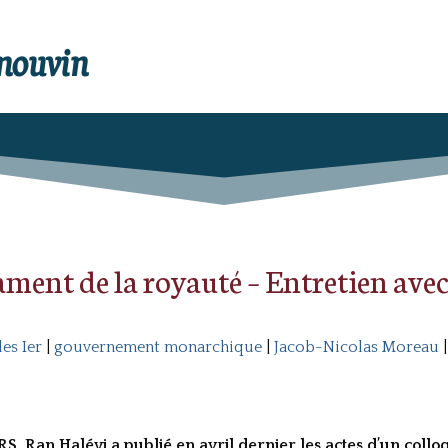
enouvin
tament de la royauté – Entretien ave
es Ier
|
gouvernement monarchique
|
Jacob-Nicolas Moreau
, Ran Halévi a publié en avril dernier les actes d’un coll