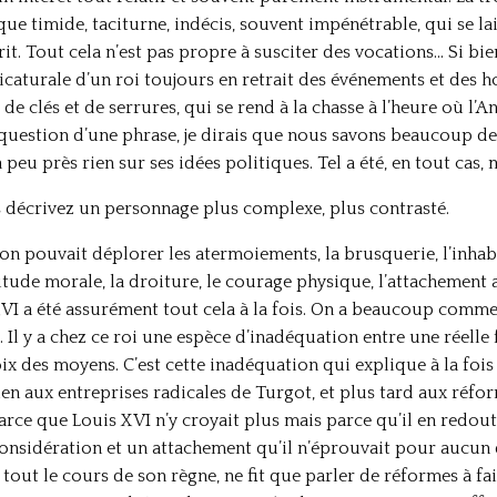
 timide, taciturne, indécis, souvent impénétrable, qui se la
crit. Tout cela n’est pas propre à susciter des vocations… Si bi
icaturale d’un roi toujours en retrait des événements et des h
e clés et de serrures, qui se rend à la chasse à l’heure où l’A
question d’une phrase, je dirais que nous savons beaucoup de
 peu près rien sur ses idées politiques. Tel a été, en tout cas,
us décrivez un personnage plus complexe, plus contrasté.
t on pouvait déplorer les atermoiements, la brusquerie, l’inha
titude morale, la droiture, le courage physique, l’attachement a
VI a été assurément tout cela à la fois. On a beaucoup commenté
s. Il y a chez ce roi une espèce d’inadéquation entre une réelle
x des moyens. C’est cette inadéquation qui explique à la fois 
en aux entreprises radicales de Turgot, et plus tard aux réfo
parce que Louis XVI n’y croyait plus mais parce qu’il en redou
considération et un attachement qu’il n’éprouvait pour aucun d
tout le cours de son règne, ne fit que parler de réformes à fair