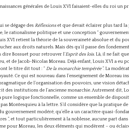
onnaissances générales de Louis XVI faisaient-elles du roi un 
qui se dégage des
Réflexions
et que devait éclairer plus tard la
, le rationalisme politique et une conception “ gouvernemen
is XVI retient la théorie de la souveraineté absolue et du pou
oucher aux droits naturels. Mais dès qu’il passe des fondements
is dire Bossuet pour retrouver l’
Esprit des lois
. Là, il ne fait q
, et de Jacob-Nicolas Moreau. Déjà enfant, Louis XVI a eu p
nt le titre dit tout : “
De la monarchie tempérée
”. La modéra
royauté. Ce qui est nouveau dans l’enseignement de Moreau ins
pragmatique de l’organisation des pouvoirs, une vision détac
rit des institutions de l’ancienne monarchie. Autrement dit, L
 pure logique fonctionnelle, comme un ensemble de dispositif
pas Montesquieu à la lettre. S’il considère que la pratique de l
 du gouvernement modéré, qu’elle a un caractère quasi-fondame
res ”, et tout particulièrement à la noblesse, aucune part da
mme pour Moreau, les deux éléments qui modèrent – ou éclairen