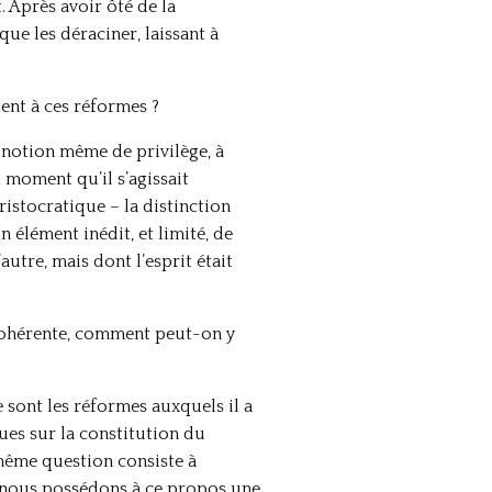
t. Après avoir ôté de la
que les déraciner, laissant à
ent à ces réformes ?
a notion même de privilège, à
 moment qu’il s’agissait
istocratique – la distinction
n élément inédit, et limité, de
utre, mais dont l’esprit était
e cohérente, comment peut-on y
 sont les réformes auxquels il a
ues sur la constitution du
 même question consiste à
t, nous possédons à ce propos une