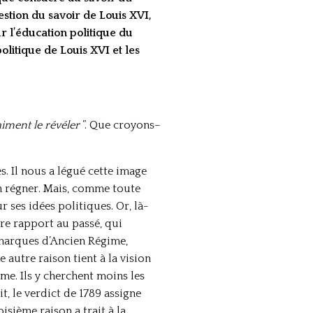
stion du savoir de Louis XVI,
 l’éducation politique du
olitique de Louis XVI et les
aiment le révéler
”. Que croyons–
s. Il nous a légué cette image
en régner. Mais, comme toute
r ses idées politiques. Or, là-
re rapport au passé, qui
monarques d’Ancien Régime,
utre raison tient à la vision
me. Ils y cherchent moins les
, le verdict de 1789 assigne
isième raison a trait à la