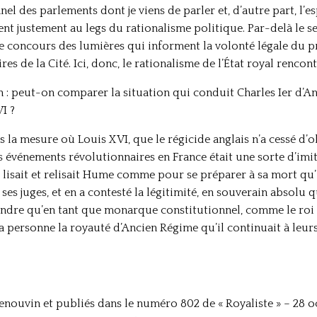
nel des parlements dont je viens de parler et, d’autre part, l’es
chent justement au legs du rationalisme politique. Par-delà le s
e concours des lumières qui informent la volonté légale du pri
res de la Cité. Ici, donc, le rationalisme de l’État royal renco
 : peut-on comparer la situation qui conduit Charles Ier d’Ang
I ?
s la mesure où Louis XVI, que le régicide anglais n’a cessé d’o
événements révolutionnaires en France était une sorte d’imita
l lisait et relisait Hume comme pour se préparer à sa mort qu’
ses juges, et en a contesté la légitimité, en souverain absolu qu’
fendre qu’en tant que monarque constitutionnel, comme le roi 
sa personne la royauté d’Ancien Régime qu’il continuait à leu
enouvin et publiés dans le numéro 802 de « Royaliste » – 28 