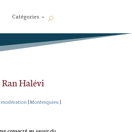
Catégories
c Ran Halévi
|
modération
|
Montesquieu
|
oque consacré au
savoir du