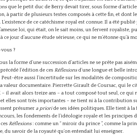
ons
que le petit duc de Berry devait tirer, sous forme d’articles
 à partir de plusieurs textes composés à cette fin, et dont le
’existence de ce catéchisme royal est connue. Il a été publié
 fameuse loi, qui était, on le sait moins, un fervent royaliste,
jet à ce jour d’aucune étude sérieuse, ce qui ne m’étonne qu’à mo
-vous ?
us la forme d’une succession d’articles ne se prête pas aisémen
 précédé l’édition de ces
Réflexions
d’une longue et belle intr
 Peut-être aussi l’incertitude sur les modalités de compositi
sa valeur documentaire. Pierrette Girault de Coursac, qui le c
 – il avait alors treize ans – a tout composé tout seul, ce qui 
et elles sont très importantes – ne tient ni à la contribution s
laissent présumer
a priori
de ses idées politiques. Elle tient à l
oncours, les fondements de l’idéologie royale et les princip
 ces
Réflexions
: comme un “ miroir du prince ”, comme la princ
, du savoir de la royauté qu’on entendait lui enseigner.