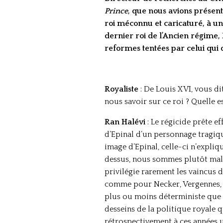
Prince
, que nous avions présent
roi méconnu et caricaturé, à un
dernier roi de l’Ancien régime, 
reformes tentées par celui qui d
Royaliste
: De Louis XVI, vous di
nous savoir sur ce roi ? Quelle e
Ran Halévi
: Le régicide prête e
d’Epinal d’un personnage tragique
image d’Epinal, celle-ci n’expliq
dessus, nous sommes plutôt mal r
privilégie rarement les vaincus d
comme pour Necker, Vergennes, M
plus ou moins déterministe que n
desseins de la politique royale q
rétrospectivement à ces années un