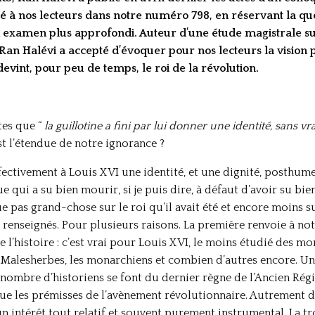
é à nos lecteurs dans notre numéro 798, en réservant la que
 examen plus approfondi. Auteur d’une étude magistrale sur
Ran Halévi a accepté d’évoquer pour nos lecteurs la vision p
evint, pour peu de temps, le roi de la révolution.
tes que “
la guillotine a fini par lui donner une identité, sans vr
st l’étendue de notre ignorance ?
ffectivement à Louis XVI une identité, et une dignité, posthume
 qui a su bien mourir, si je puis dire, à défaut d’avoir su bi
ue pas grand-chose sur le roi qu’il avait été et encore moins su
enseignés. Pour plusieurs raisons. La première renvoie à not
e l’histoire : c’est vrai pour Louis XVI, le moins étudié des 
alesherbes, les monarchiens et combien d’autres encore. Une a
ombre d’historiens se font du dernier règne de l’Ancien Régi
ue les prémisses de l’avènement révolutionnaire. Autrement dit
 intérêt tout relatif et souvent purement instrumental. La tro