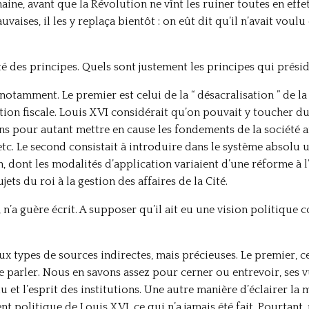
chaine, avant que la Révolution ne vînt les ruiner toutes en effe
vaises, il les y replaça bientôt : on eût dit qu’il n’avait voulu 
é des principes. Quels sont justement les principes qui présid
x notamment. Le premier est celui de la “ désacralisation ” de l
on fiscale. Louis XVI considérait qu’on pouvait y toucher du
ns pour autant mettre en cause les fondements de la société ar
 etc. Le second consistait à introduire dans le système absolu u
, dont les modalités d’application variaient d’une réforme à l’a
jets du roi à la gestion des affaires de la Cité.
, n’a guère écrit. A supposer qu’il ait eu une vision politiqu
 types de sources indirectes, mais précieuses. Le premier, ce
e parler. Nous en savons assez pour cerner ou entrevoir, ses v
et l’esprit des institutions. Une autre manière d’éclairer la
t politique de Louis XVI, ce qui n’a jamais été fait. Pourtan