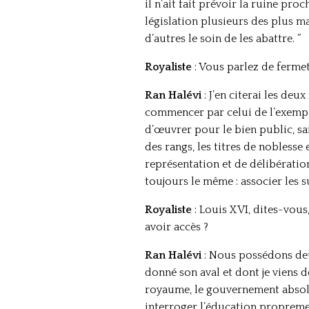
il n’ait fait prévoir la ruine pro
législation plusieurs des plus mau
d’autres le soin de les abattre. ”
Royaliste
: Vous parlez de fermet
Ran Halévi
: J’en citerai les deu
commencer par celui de l’exempti
d’œuvrer pour le bien public, sa
des rangs, les titres de noblesse
représentation et de délibération
toujours le même : associer les su
Royaliste
: Louis XVI, dites-vous
avoir accès ?
Ran Halévi
: Nous possédons deux
donné son aval et dont je viens d
royaume, le gouvernement absolu 
interroger l’éducation propremen