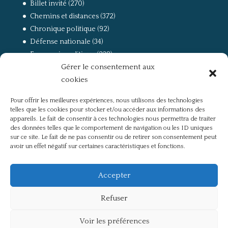
Billet invité
(270)
Chemins et distances
(372)
Chronique politique
(92)
Défense nationale
(34)
Economie politique
(238)
Gérer le consentement aux
Entretien
(168)
cookies
La guerre, la Résistance et la Déportation
(162)
la lutte des classes
(281)
Pour offrir les meilleures expériences, nous utilisons des technologies
Non classé
(42)
telles que les cookies pour stocker et/ou accéder aux informations des
Partis politiques, intelligentsia, médias
(750)
appareils. Le fait de consentir à ces technologies nous permettra de traiter
des données telles que le comportement de navigation ou les ID uniques
Présentation
(4)
sur ce site. Le fait de ne pas consentir ou de retirer son consentement peut
Références
(57)
avoir un effet négatif sur certaines caractéristiques et fonctions.
Res Publica
(649)
Union européenne
(238)
Accepter
Refuser
Voir les préférences