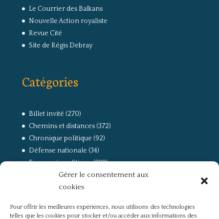
Le Courrier des Balkans
Nouvelle Action royaliste
Revue Cité
Site de Régis Debray
Catégories
Billet invité
(270)
Chemins et distances
(372)
Chronique politique
(92)
Défense nationale
(34)
Economie politique
(238)
Gérer le consentement aux
Entretien
(168)
cookies
La guerre, la Résistance et la Déportation
(162)
la lutte des classes
(281)
Pour offrir les meilleures expériences, nous utilisons des technologies
Non classé
(42)
telles que les cookies pour stocker et/ou accéder aux informations des