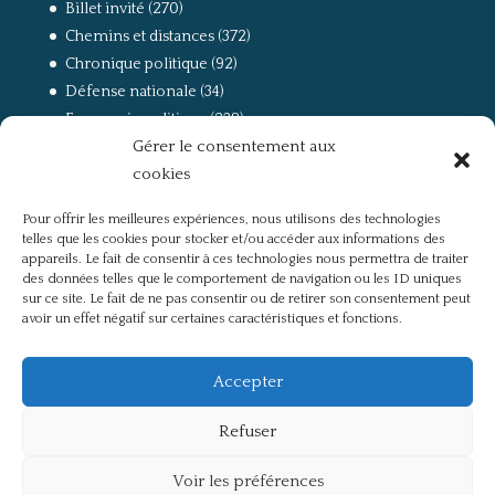
Billet invité
(270)
Chemins et distances
(372)
Chronique politique
(92)
Défense nationale
(34)
Economie politique
(238)
Gérer le consentement aux
Entretien
(168)
cookies
La guerre, la Résistance et la Déportation
(162)
la lutte des classes
(281)
Pour offrir les meilleures expériences, nous utilisons des technologies
Non classé
(42)
telles que les cookies pour stocker et/ou accéder aux informations des
Partis politiques, intelligentsia, médias
(750)
appareils. Le fait de consentir à ces technologies nous permettra de traiter
des données telles que le comportement de navigation ou les ID uniques
Présentation
(4)
sur ce site. Le fait de ne pas consentir ou de retirer son consentement peut
Références
(57)
avoir un effet négatif sur certaines caractéristiques et fonctions.
Res Publica
(649)
Union européenne
(238)
Accepter
Refuser
Voir les préférences