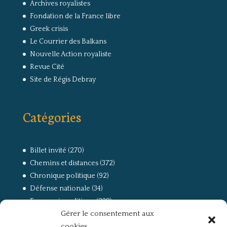
Archives royalistes
Fondation de la France libre
Greek crisis
Le Courrier des Balkans
Nouvelle Action royaliste
Revue Cité
Site de Régis Debray
Catégories
Billet invité
(270)
Chemins et distances
(372)
Chronique politique
(92)
Défense nationale
(34)
Economie politique
(238)
Gérer le consentement aux
Entretien
(168)
cookies
La guerre, la Résistance et la Déportation
(162)