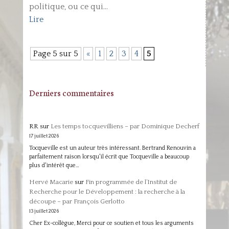
politique, ou ce qui...
Lire
Page 5 sur 5
«
1
2
3
4
5
Derniers commentaires
RR
sur
Les temps tocquevilliens – par Dominique Decherf
17 juillet 2026
Tocqueville est un auteur très intéressant. Bertrand Renouvin a
parfaitement raison lorsqu'il écrit que Tocqueville a beaucoup
plus d'intérêt que…
Hervé Macarie
sur
Fin programmée de l’Institut de
Recherche pour le Développement : la recherche à la
découpe – par François Gerlotto
13 juillet 2026
Cher Ex-collègue, Merci pour ce soutien et tous les arguments