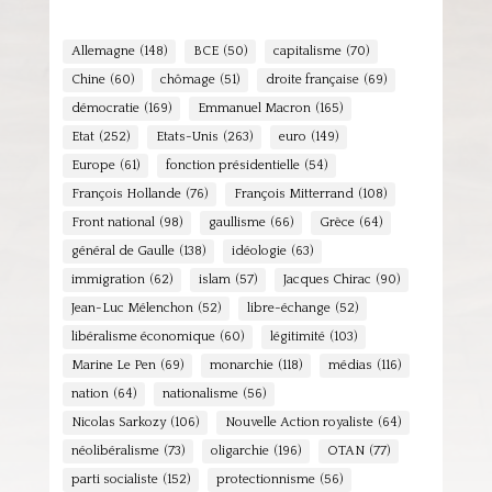
Allemagne
(148)
BCE
(50)
capitalisme
(70)
Chine
(60)
chômage
(51)
droite française
(69)
démocratie
(169)
Emmanuel Macron
(165)
Etat
(252)
Etats-Unis
(263)
euro
(149)
Europe
(61)
fonction présidentielle
(54)
François Hollande
(76)
François Mitterrand
(108)
Front national
(98)
gaullisme
(66)
Grèce
(64)
général de Gaulle
(138)
idéologie
(63)
immigration
(62)
islam
(57)
Jacques Chirac
(90)
Jean-Luc Mélenchon
(52)
libre-échange
(52)
libéralisme économique
(60)
légitimité
(103)
Marine Le Pen
(69)
monarchie
(118)
médias
(116)
nation
(64)
nationalisme
(56)
Nicolas Sarkozy
(106)
Nouvelle Action royaliste
(64)
néolibéralisme
(73)
oligarchie
(196)
OTAN
(77)
parti socialiste
(152)
protectionnisme
(56)