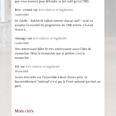
que vous avancez pour défendre ce bel outil qu'est l'IRD…
Méc-créant
sur
Révolution et légitimité
1 juillet 2026
De Gaulle --bolchévik radical comme chacun sait!-- avait su
accepter l'essentiel du programme du CNR, même s'il avait
réussi à…
Ainuage
sur
Révolution et légitimité
1 juillet 2026
Très intéressant billet. Et très intéressante aussi l'idée de
monarchie ! Mais la monarchie que je préfère c'est la
monarchie…
RR
sur
Révolution et légitimité
30 juin 2026
Assez d'accords sur l'ensemble à deux choses près: Le
Rassemblement "national" n'est pas le Front national qui était un
parti…
Mots clefs