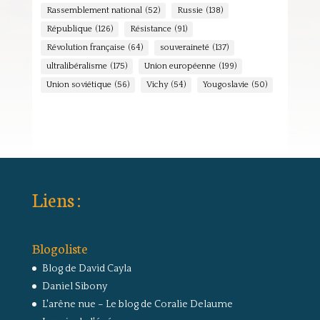
Rassemblement national
(52)
Russie
(138)
République
(126)
Résistance
(91)
Révolution française
(64)
souveraineté
(137)
ultralibéralisme
(175)
Union européenne
(199)
Union soviétique
(56)
Vichy
(54)
Yougoslavie
(50)
Liens :
Blogoliste
Blog de David Cayla
Daniel Sibony
L'arêne nue – Le blog de Coralie Delaume