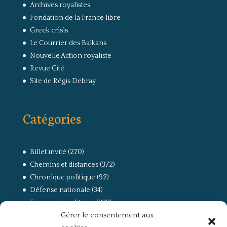
Archives royalistes
Fondation de la France libre
Greek crisis
Le Courrier des Balkans
Nouvelle Action royaliste
Revue Cité
Site de Régis Debray
Catégories
Billet invité
(270)
Chemins et distances
(372)
Chronique politique
(92)
Défense nationale
(34)
Economie politique
(238)
Gérer le consentement aux
Entretien
(168)