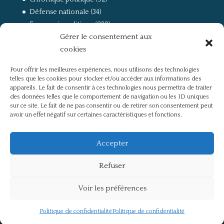
Défense nationale
(34)
Economie politique
(238)
Gérer le consentement aux
Entretien
(168)
cookies
La guerre, la Résistance et la Déportation
(162)
la lutte des classes
(281)
Pour offrir les meilleures expériences, nous utilisons des technologies
Non classé
(42)
telles que les cookies pour stocker et/ou accéder aux informations des
Partis politiques, intelligentsia, médias
(750)
appareils. Le fait de consentir à ces technologies nous permettra de traiter
des données telles que le comportement de navigation ou les ID uniques
Présentation
(4)
sur ce site. Le fait de ne pas consentir ou de retirer son consentement peut
Références
(57)
avoir un effet négatif sur certaines caractéristiques et fonctions.
Res Publica
(649)
Union européenne
(238)
Accepter
Refuser
Voir les préférences
Politique de confidentialité
Mentions légales
Politique de confidentialité
Politique de confidentialité