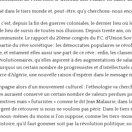
é dans le tiers monde et, peut-être, qu’y cherchons-nous enc
c’est, depuis la fin des guerres coloniales, le dernier lieu où 
le lieu de sursis de toutes nos illusions. Depuis trente ans, o
mmuniste. Le rapport du 20ème congrès du P.C. d’Union Sovi
artie du rêve soviétique ; les démocraties populaires se révol
et entament elles aussi une part de ce rêve ; enfin, les class
évolutionnaires, qu’elles aspirent à des augmentations de sal
rquoi un certain nombre de progressistes et d’intellectuels 
rre d’Algérie, une nouvelle raison d’espérer dans le message m
agne alors d’un mouvement culturel : l’ethnologie va cherche
les auraient conservé un certain nombre de valeurs perdues par 
imitives mais « futuristes » comme le dit Jean Malaurie, dans
rgent de retrouver si nous ne voulons pas périr. Dans le tiers
c nous-mêmes du moins si l’on suppose, comme les tiers-mondi
toire, qu’il faut gommer soit par la révolution politique, soi