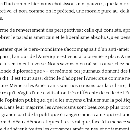
ourd’hui comme hier nous choisissons nos pauvres, que la mora
tive, et non, comme on le prétend, une morale pure au-delà de 
s.
forme de renversement des perspectives : celle qui consiste, apr
brer le paradis américain et le libéralisme absolu. Qu’en pen
constater que le tiers-mondisme s’accompagnait d’un anti-amé
aru, l’amour de l’Amérique est venu à la première place. A mon
e le sentiment inverse. Nous savons bien où se trouve, chez n
Monde diplomatique » – et même si ces journaux donnent des in
a dit, il est tout aussi difficile d’adopter l’Amérique comme 
ure. Même si les Américains sont nos cousins par la culture, il 
qu’il s’agit d’une civilisation très différente de celle de l’
é de l’opinion publique, qui a les moyens d’influer sur la polit
. Dans leur majorité, les Américains sont beaucoup plus prot
 grande part de la politique étrangère américaine, qui est une
 d’idéaux démocratiques. Il est vrai que, face à la menace sov
ble d’adhérer à toutes les croyances américaines, et notamment 