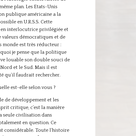
e même plan. Les Etats-Unis
ion publique américaine a la
ssible en U.R.S.S. Cette
en interlocutrice privilégiée et
de valeurs démocratiques et de
rs monde est très réducteur :
quoi je pense que la politique
rouve louable son double souci de
Nord et le Sud. Mais il est
té qu’il faudrait rechercher.
elle est-elle selon vous ?
èle de développement et les
rit critique, c’est la manière
a seule civilisation dans
 totalement en question. Ce
 considérable. Toute l’histoire