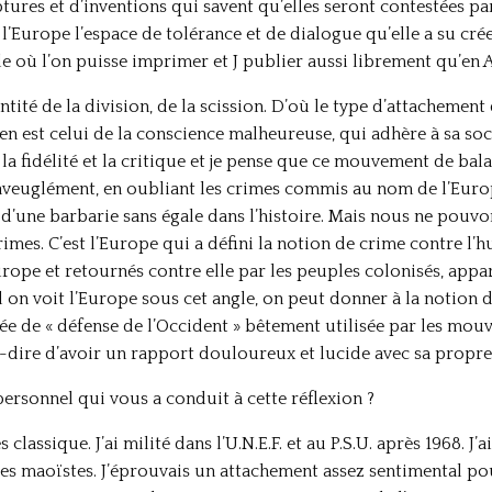
ptures et d’inventions qui savent qu’elles seront contestées pa
 l’Europe l’espace de tolérance et de dialogue qu’elle a su crée
le où l’on puisse imprimer et J publier aussi librement qu’e
entité de la division, de la scission. D’où le type d’attacheme
 est celui de la conscience malheureuse, qui adhère à sa socié
la fidélité et la critique et je pense que ce mouvement de bal
veuglément, en oubliant les crimes commis au nom de l’Europ
d’une barbarie sans égale dans l’histoire. Mais nous ne pouvon
rimes. C’est l’Europe qui a défini la notion de crime contre l’h
urope et retournés contre elle par les peuples colonisés, app
 on voit l’Europe sous cet angle, on peut donner à la notion
dée de « défense de l’Occident » bêtement utilisée par les mou
à-dire d’avoir un rapport douloureux et lucide avec sa propre 
e personnel qui vous a conduit à cette réflexion ?
s classique. J’ai milité dans l’U.N.E.F. et au P.S.U. après 1968. J’
 les maoïstes. J’éprouvais un attachement assez sentimental po