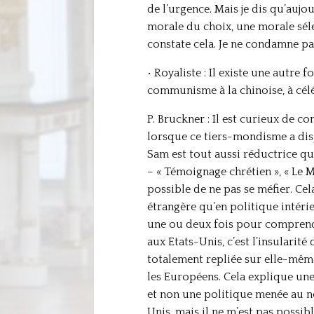
de l’urgence. Mais je dis qu’auj
morale du choix, une morale sélec
constate cela. Je ne condamne pa
• Royaliste : Il existe une autre 
communisme à la chinoise, à célé
P. Bruckner : Il est curieux de 
lorsque ce tiers-mondisme a disp
Sam est tout aussi réductrice qu
– « Témoignage chrétien », « Le 
possible de ne pas se méfier. Cel
étrangère qu’en politique intérie
une ou deux fois pour comprendre 
aux Etats-Unis, c’est l’insularit
totalement repliée sur elle-même
les Européens. Cela explique une
et non une politique menée au nom
Unis, mais il ne m’est pas possi