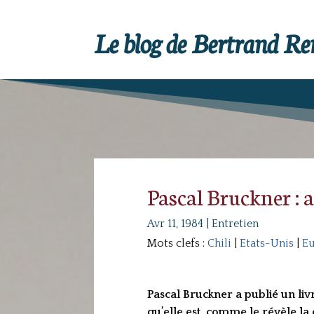
Le blog de Bertrand R
Pascal Bruckner : 
Avr 11, 1984
|
Entretien
Mots clefs :
Chili
|
Etats-Unis
|
E
Pascal Bruckner a publié un li
qu’elle est, comme le révèle la