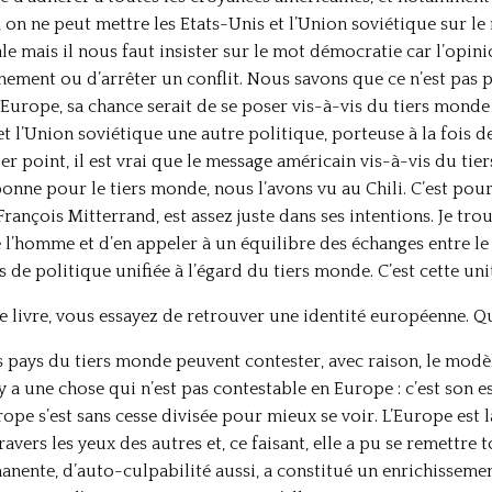
, on ne peut mettre les Etats-Unis et l’Union soviétique sur l
 mais il nous faut insister sur le mot démocratie car l’opin
ement ou d’arrêter un conflit. Nous savons que ce n’est pas po
l’Europe, sa chance serait de se poser vis-à-vis du tiers monde 
et l’Union soviétique une autre politique, porteuse à la fois 
r point, il est vrai que le message américain vis-à-vis du tie
onne pour le tiers monde, nous l’avons vu au Chili. C’est pour
 François Mitterrand, est assez juste dans ses intentions. Je t
e l’homme et d’en appeler à un équilibre des échanges entre le 
s de politique unifiée à l’égard du tiers monde. C’est cette uni
re livre, vous essayez de retrouver une identité européenne. Qu
es pays du tiers monde peuvent contester, avec raison, le mod
 a une chose qui n’est pas contestable en Europe : c’est son esp
rope s’est sans cesse divisée pour mieux se voir. L’Europe est l
travers les yeux des autres et, ce faisant, elle a pu se remettre
nte, d’auto-culpabilité aussi, a constitué un enrichissement