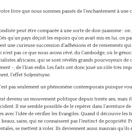
votre livre que nous sommes passés de l’enchantement à une ce
-mondiste peut être comparée à une sorte de don-juanisme : on
ès qu’un pays déçoit les espoirs qu’on avait mis en lui, on pas
C’est une curieuse succession d’adhésions et de reniements qu
n’est pas ce que nous avons rêvé, du Cambodge, où le génoci
cialistes africains, qui se sont révélés grands pourvoyeurs de 
t -, de l’Iran enfin. Les faits ont donc joué un rôle très imp
t, l’effet Soljenitsyne.
e n’est pas seulement un phénomène contemporain puisque v
est devenu un mouvement politique depuis trente ans, mais il 
ccident. Il me semble possible de le repérer dans l’aventure d
 avec l’idée de vérifier les Evangiles. Quand il découvre les In
eaux, sains, qui ne connaissent pas l’instinct de propriété. Pu
ntales, se mettent à voler. Ils deviennent aussi mauvais qu’ils