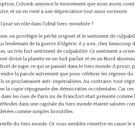
eption, Colomb annonce le mouvement que nous avons constat
utre, et on en vient à une dépréciation tout aussi excessive.
il joué un rôle dans l’idéal tiers-mondiste ?
isme, on privilégie le péché originel et le sentiment de culpabili
Au lendemain de la guerre d’Algérie, il y a eu, chez beaucoup d
, un très fort sentiment de culpabilité. Ce sentiment a orient
s ont divisé la planète en un Sud parfait et en un Nord abomi
droit de juger ce qui se passait dans le tiers monde. A priori,
prendre la parole autrement que pour célébrer les régimes du
ils se proclamaient anti-impérialistes. Au contraire, tout rég
e la copie répugnante des démocraties occidentales. Car ces
 dans les rues de Paris ou de Francfort était présenté comme
thodes dans une capitale du tiers monde étaient saluées comm
dérées comme simples broutilles.
sère réelle du tiers monde. Or vous semblez remettre en cause