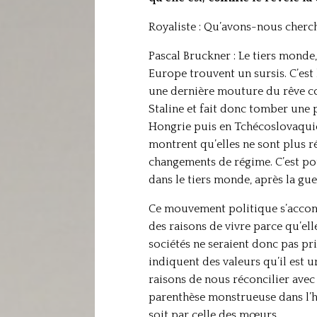
Royaliste : Qu’avons-nous cherch
Pascal Bruckner : Le tiers monde, 
Europe trouvent un sursis. C’est 
une dernière mouture du rêve co
Staline et fait donc tomber une p
Hongrie puis en Tchécoslovaquie, 
montrent qu’elles ne sont plus r
changements de régime. C’est pou
dans le tiers monde, après la gue
Ce mouvement politique s’accomp
des raisons de vivre parce qu’el
sociétés ne seraient donc pas pr
indiquent des valeurs qu’il est u
raisons de nous réconcilier ave
parenthèse monstrueuse dans l’his
soit par celle des mœurs.