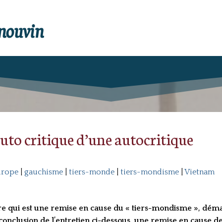
enouvin
auto critique d’une autocritique
urope
|
gauchisme
|
tiers-monde
|
tiers-mondisme
|
Vietnam
vre qui est une remise en cause du « tiers-mondisme », dém
 conclusion de l’entretien ci-dessous, une remise en cause 