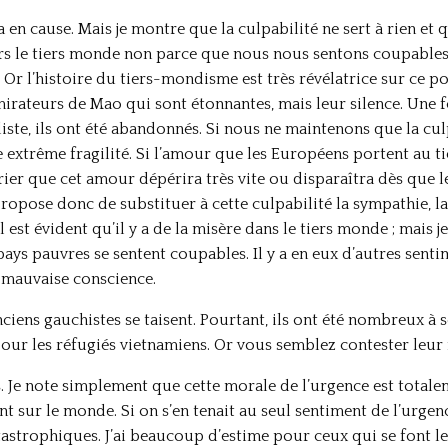
a en cause. Mais je montre que la culpabilité ne sert à rien et q
vers le tiers monde non parce que nous nous sentons coupables 
 Or l’histoire du tiers-mondisme est très révélatrice sur ce po
mirateurs de Mao qui sont étonnantes, mais leur silence. Une 
aliste, ils ont été abandonnés. Si nous ne maintenons que la cul
 extrême fragilité. Si l’amour que les Européens portent au ti
parier que cet amour dépérira très vite ou disparaîtra dès que 
ropose donc de substituer à cette culpabilité la sympathie, la
l est évident qu’il y a de la misère dans le tiers monde ; mais 
 pays pauvres se sentent coupables. Il y a en eux d’autres senti
 mauvaise conscience.
anciens gauchistes se taisent. Pourtant, ils ont été nombreux à
ur les réfugiés vietnamiens. Or vous semblez contester leur 
pas. Je note simplement que cette morale de l’urgence est tota
t sur le monde. Si on s’en tenait au seul sentiment de l’urgen
catastrophiques. J’ai beaucoup d’estime pour ceux qui se font 