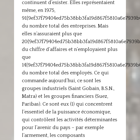
continuent d’exister. Elles représentaient
même, en 1975,
91{9ef37f79404ed75b38bb3fa19d867f5810a6e7939
du nombre total des entreprises. Mais
elles n’assuraient plus que
20{9ef37f79404ed75b38bb3fa19d867f5810a6e7939
du chiffre d’affaires et n’employaient plus
que
14{9ef37f79404ed75b38bb3fa19d867f5810a6e7939
du nombre total des employés. Ce qui
commande aujourd’hui, ce sont les
groupes industriels (Saint Gobain, B.S.N.,
Matra) et les groupes financiers (Suez,
Paribas). Ce sont eux (1) qui concentrent
l’essentiel de la puissance économique,
qui contrôlent les activités déterminantes
pour l’avenir du pays – par exemple
l’armement, les composants