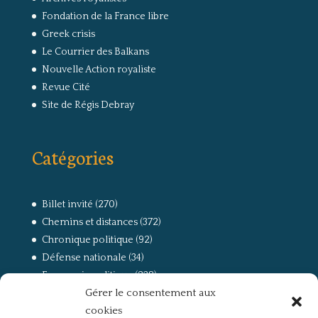
Fondation de la France libre
Greek crisis
Le Courrier des Balkans
Nouvelle Action royaliste
Revue Cité
Site de Régis Debray
Catégories
Billet invité
(270)
Chemins et distances
(372)
Chronique politique
(92)
Défense nationale
(34)
Economie politique
(238)
Gérer le consentement aux
Entretien
(168)
cookies
La guerre, la Résistance et la Déportation
(162)