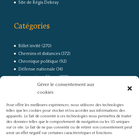
Site de Régis Debray
Catégories
Billet invité
(270)
Chemins et distances
(372)
Chronique politique
(92)
Défense nationale
(34)
Economie politique
(238)
Gérer le consentement aux
Entretien
(168)
cookies
La guerre, la Résistance et la Déportation
(162)
la lutte des classes
(281)
Pour offrir les meilleures expériences, nous utilisons des technologies
Non classé
(42)
telles que les cookies pour stocker et/ou accéder aux informations des
Partis politiques, intelligentsia, médias
(750)
appareils. Le fait de consentir à ces technologies nous permettra de traiter
des données telles que le comportement de navigation ou les ID uniques
Présentation
(4)
sur ce site. Le fait de ne pas consentir ou de retirer son consentement peut
Références
(57)
avoir un effet négatif sur certaines caractéristiques et fonctions.
Res Publica
(649)