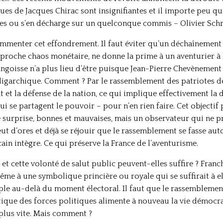
es de Jacques Chirac sont insignifiantes et il importe peu q
ntes ou s’en décharge sur un quelconque commis – Olivier Sc
ommenter cet effondrement. Il faut éviter qu’un déchaînement 
 proche chaos monétaire, ne donne la prime à un aventurier à 
 angoisse n’a plus lieu d’être puisque Jean-Pierre Chevènemen
oligarchique. Comment ? Par le rassemblement des patriotes d
at et la défense de la nation, ce qui implique effectivement la 
se partagent le pouvoir – pour n’en rien faire. Cet objectif p
 surprise, bonnes et mauvaises, mais un observateur qui ne pr
 peut d’ores et déjà se réjouir que le rassemblement se fasse a
ain intègre. Ce qui préserve la France de l’aventurisme.
t cette volonté de salut public peuvent-elles suffire ? Fran
ême à une symbolique princière ou royale qui se suffirait à e
ple au-delà du moment électoral. Il faut que le rassemblement
tique des forces politiques alimente à nouveau la vie démocrat
 plus vite. Mais comment ?