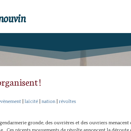
enouvin
organisent !
hevènement
|
laïcité
|
nation
|
révoltes
a gendarmerie gronde, des ouvrières et des ouvriers menacent d
le… Ces récents mouvements de révolte annoncent la déroute d