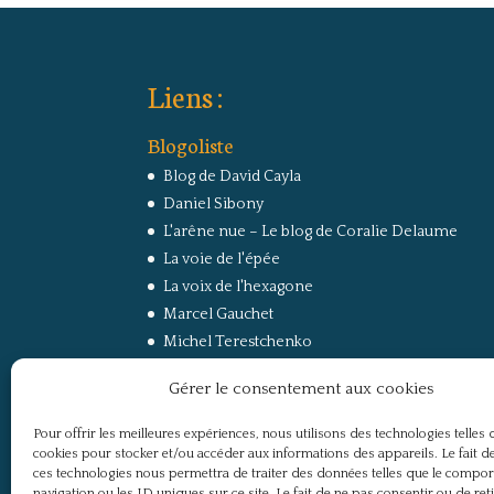
Liens :
Blogoliste
Blog de David Cayla
Daniel Sibony
L'arêne nue – Le blog de Coralie Delaume
La voie de l'épée
La voix de l'hexagone
Marcel Gauchet
Michel Terestchenko
Paul Jorion
Gérer le consentement aux cookies
RussEurope – Le Carnet de Jacques Sapir sur la
Russie et l’Europe
Pour offrir les meilleures expériences, nous utilisons des technologies telles 
Secret Défense
cookies pour stocker et/ou accéder aux informations des appareils. Le fait de
Un regard sur la Russie
ces technologies nous permettra de traiter des données telles que le compo
navigation ou les ID uniques sur ce site. Le fait de ne pas consentir ou de ret