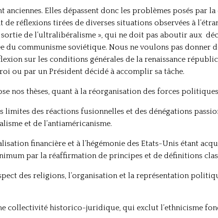
nt anciennes. Elles dépassent donc les problèmes posés par l
 de réflexions tirées de diverses situations observées à l’étran
 sortie de l’ultralibéralisme », qui ne doit pas aboutir aux d
e du communisme soviétique. Nous ne voulons pas donner des
éflexion sur les conditions générales de la renaissance républ
 roi ou par un Président décidé à accomplir sa tâche.
ose nos thèses, quant à la réorganisation des forces politiques
limites des réactions fusionnelles et des dénégations passio
lisme et de l’antiaméricanisme.
balisation financière et à l’hégémonie des Etats-Unis étant acq
mum par la réaffirmation de principes et de définitions clas
 respect des religions, l’organisation et la représentation poli
e collectivité historico-juridique, qui exclut l’ethnicisme fo