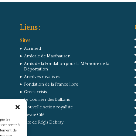
Liens :
Sites
Acrimed
Amicale de Mauthausen
Amis de la Fondation pour la Mémoire de la
Déportation
Archives royalistes
Fondation de la France libre
Greek crisis
Le Courrier des Balkans
Nouvelle Action royaliste
Revue Cité
que les
Site de Régis Debray
 consentir à
rtement de
irer son