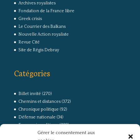
Archives royalistes
Fondation de la France libre
Greek crisis
Le Courrier des Balkans
Nouvelle Action royaliste
Revue Cité
Site de Régis Debray
Catégories
Billet invité
(270)
Chemins et distances
(372)
Chronique politique
(92)
Défense nationale
(34)
Economie politique
(238)
Gérer le consentement aux
Entretien
(168)