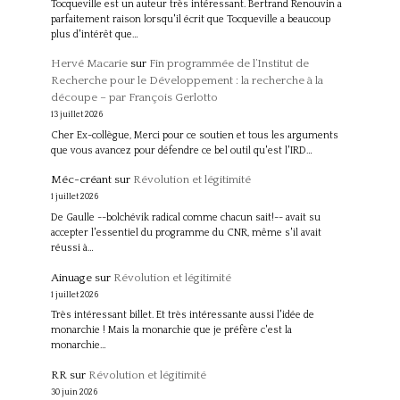
Tocqueville est un auteur très intéressant. Bertrand Renouvin a
parfaitement raison lorsqu'il écrit que Tocqueville a beaucoup
plus d'intérêt que…
Hervé Macarie
sur
Fin programmée de l’Institut de
Recherche pour le Développement : la recherche à la
découpe – par François Gerlotto
13 juillet 2026
Cher Ex-collègue, Merci pour ce soutien et tous les arguments
que vous avancez pour défendre ce bel outil qu'est l'IRD…
Méc-créant
sur
Révolution et légitimité
1 juillet 2026
De Gaulle --bolchévik radical comme chacun sait!-- avait su
accepter l'essentiel du programme du CNR, même s'il avait
réussi à…
Ainuage
sur
Révolution et légitimité
1 juillet 2026
Très intéressant billet. Et très intéressante aussi l'idée de
monarchie ! Mais la monarchie que je préfère c'est la
monarchie…
RR
sur
Révolution et légitimité
30 juin 2026