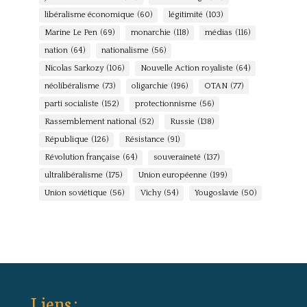
libéralisme économique
(60)
légitimité
(103)
Marine Le Pen
(69)
monarchie
(118)
médias
(116)
nation
(64)
nationalisme
(56)
Nicolas Sarkozy
(106)
Nouvelle Action royaliste
(64)
néolibéralisme
(73)
oligarchie
(196)
OTAN
(77)
parti socialiste
(152)
protectionnisme
(56)
Rassemblement national
(52)
Russie
(138)
République
(126)
Résistance
(91)
Révolution française
(64)
souveraineté
(137)
ultralibéralisme
(175)
Union européenne
(199)
Union soviétique
(56)
Vichy
(54)
Yougoslavie
(50)
Liens :