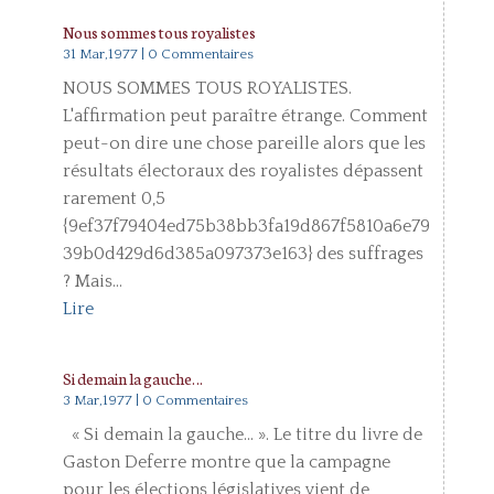
Nous sommes tous royalistes
31 Mar,1977
| 0 Commentaires
NOUS SOMMES TOUS ROYALISTES.
L'affirmation peut paraître étrange. Comment
peut-on dire une chose pareille alors que les
résultats électoraux des royalistes dépassent
rarement 0,5
{9ef37f79404ed75b38bb3fa19d867f5810a6e79
39b0d429d6d385a097373e163} des suffrages
? Mais...
Lire
Si demain la gauche…
3 Mar,1977
| 0 Commentaires
« Si demain la gauche... ». Le titre du livre de
Gaston Deferre montre que la campagne
pour les élections législatives vient de