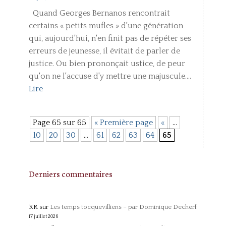
Quand Georges Bernanos rencontrait
certains « petits mufles » d'une génération
qui, aujourd'hui, n'en finit pas de répéter ses
erreurs de jeunesse, il évitait de parler de
justice. Ou bien prononçait ustice, de peur
qu'on ne l'accuse d'y mettre une majuscule....
Lire
Page 65 sur 65
« Première page
«
…
10
20
30
…
61
62
63
64
65
Derniers commentaires
RR
sur
Les temps tocquevilliens – par Dominique Decherf
17 juillet 2026