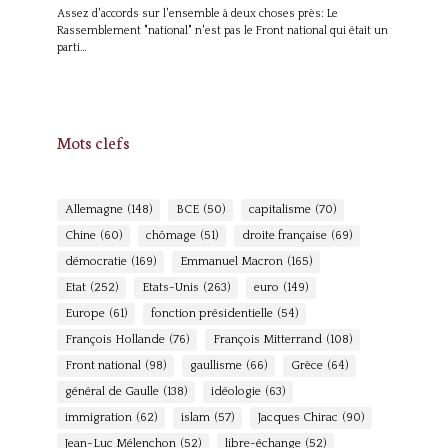
Assez d'accords sur l'ensemble à deux choses près: Le
Rassemblement "national" n'est pas le Front national qui était un
parti…
Mots clefs
Allemagne
(148)
BCE
(50)
capitalisme
(70)
Chine
(60)
chômage
(51)
droite française
(69)
démocratie
(169)
Emmanuel Macron
(165)
Etat
(252)
Etats-Unis
(263)
euro
(149)
Europe
(61)
fonction présidentielle
(54)
François Hollande
(76)
François Mitterrand
(108)
Front national
(98)
gaullisme
(66)
Grèce
(64)
général de Gaulle
(138)
idéologie
(63)
immigration
(62)
islam
(57)
Jacques Chirac
(90)
Jean-Luc Mélenchon
(52)
libre-échange
(52)