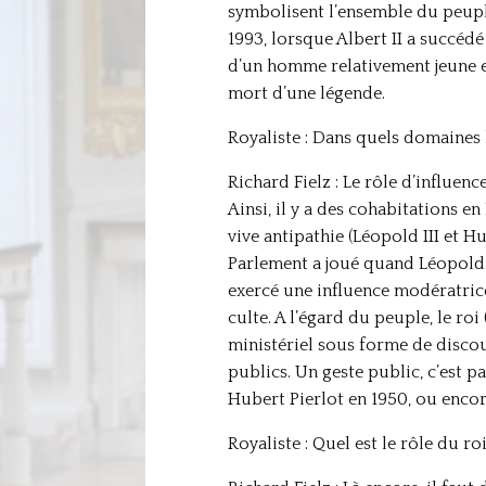
symbolisent l’ensemble du peuple
1993, lorsque Albert II a succéd
d’un homme relativement jeune et
mort d’une légende.
Royaliste : Dans quels domaines l
Richard Fielz : Le rôle d’influe
Ainsi, il y a des cohabitations 
vive antipathie (Léopold III et Hu
Parlement a joué quand Léopold II
exercé une influence modératrice 
culte. A l’égard du peuple, le ro
ministériel sous forme de discou
publics. Un geste public, c’est p
Hubert Pierlot en 1950, ou encor
Royaliste : Quel est le rôle du r