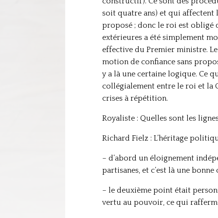
constructif). Ce sont des procéd
soit quatre ans) et qui affectent
proposé ; donc le roi est obligé 
extérieures a été simplement mode
effective du Premier ministre. Le 
motion de confiance sans proposi
y a là une certaine logique. Ce q
collégialement entre le roi et l
crises à répétition.
Royaliste : Quelles sont les lign
Richard Fielz : L’héritage politiq
– d’abord un éloignement indépen
partisanes, et c’est là une bonne 
– le deuxième point était personn
vertu au pouvoir, ce qui rafferm