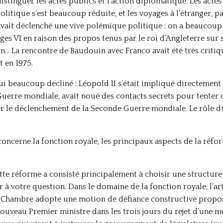
 distinguer les actes publics et l’action diplomatique. Les actes
litique s’est beaucoup réduite, et les voyages à l’étranger, p
 avait déclenché une vive polémique politique ; on a beaucou
 VI en raison des propos tenus par le roi d’Angleterre sur so
… La rencontre de Baudouin avec Franco avait été très critiquée
t en 1975.
ui beaucoup décliné : Léopold II s’était impliqué directement 
Guerre mondiale, avait noué des contacts secrets pour tenter d
cher le déclenchement de la Seconde Guerre mondiale. Le rôle
 concerne la fonction royale, les principaux aspects de la réfo
tte réforme a consisté principalement à choisir une structure à
r à votre question. Dans le domaine de la fonction royale, l’ar
 Chambre adopte une motion de défiance constructive propo
ouveau Premier ministre dans les trois jours du rejet d’une mo