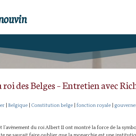
enouvin
 roi des Belges – Entretien avec Ric
er
|
Belgique
|
Constitution belge
|
fonction royale
|
gouverne
t l’avènement du roi Albert II ont montré la force de la symbo
te ne saurait faire oublier que la monarchie est une instituti