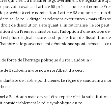
ures qui visent à instaurer le gouvernement de législature (q
 le pouvoir royal car l’article 65 précise que le roi nomme Pr
de procéder à cette nomination. L’article 68 qui porte sur la d
rnisé : le roi « dirige les relations extérieures » mais elles s
droit de dissolution a été quant à lui rationalisé : le roi peut 
tion d’un Premier ministre, soit l’adoption d’une motion de d
ui est plus original encore, c’est que le droit de dissolution d
a Chambre si le gouvernement démissionne spontanément – ce q
es de force de l’héritage politique du roi Baudouin ?
ue de Baudouin invite notre roi Albert II à ceci :
dantiste de l’arène politicienne. Le règne de Baudouin a montr
chose.
el à Baudouin mais devrait être repris : c’est la substitution 
it considérablement le rôle symbolique du roi.