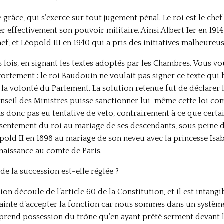
de grâce, qui s’exerce sur tout jugement pénal. Le roi est le chef
r effectivement son pouvoir militaire. Ainsi Albert Ier en 19
 et Léopold III en 1940 qui a pris des initiatives malheureus
es lois, en signant les textes adoptés par les Chambres. Vous v
avortement : le roi Baudouin ne voulait pas signer ce texte qui 
 la volonté du Parlement. La solution retenue fut de déclarer 
nseil des Ministres puisse sanctionner lui-même cette loi co
 pas donc pas eu tentative de veto, contrairement à ce que certa
nsentement du roi au mariage de ses descendants, sous peine 
old II en 1898 au mariage de son neveu avec la princesse Isab
naissance au comte de Paris.
e la succession est-elle réglée ?
ion découle de l’article 60 de la Constitution, et il est intang
rainte d’accepter la fonction car nous sommes dans un système
e prend possession du trône qu’en ayant prêté serment devant 