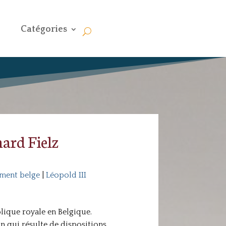
Catégories
hard Fielz
ment belge
|
Léopold III
lique royale en Belgique.
on qui résulte de dispositions