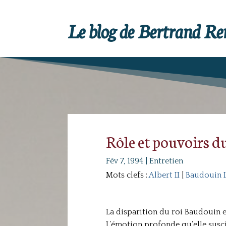
Le blog de Bertrand R
Rôle et pouvoirs du
Fév 7, 1994
|
Entretien
Mots clefs :
Albert II
|
Baudouin I
La disparition du roi Baudouin e
L’émotion profonde qu’elle susci