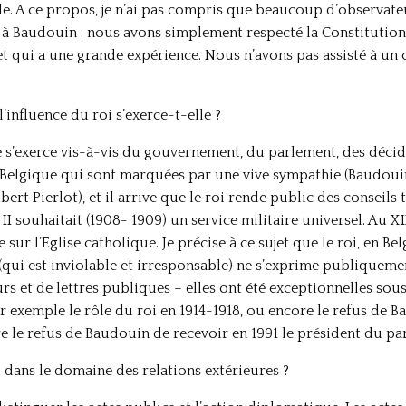
. A ce propos, je n’ai pas compris que beaucoup d’observateu
é à Baudouin : nous avons simplement respecté la Constitution
 qui a une grande expérience. Nous n’avons pas assisté à un c
’influence du roi s’exerce-t-elle ?
nce s’exerce vis-à-vis du gouvernement, du parlement, des déc
en Belgique qui sont marquées par une vive sympathie (Baudou
bert Pierlot), et il arrive que le roi rende public des conseils 
 souhaitait (1908- 1909) un service militaire universel. Au XIX
sur l’Eglise catholique. Je précise à ce sujet que le roi, en B
i (qui est inviolable et irresponsable) ne s’exprime publiqueme
rs et de lettres publiques – elles ont été exceptionnelles sou
ar exemple le rôle du roi en 1914-1918, ou encore le refus de 
e le refus de Baudouin de recevoir en 1991 le président du p
oi dans le domaine des relations extérieures ?