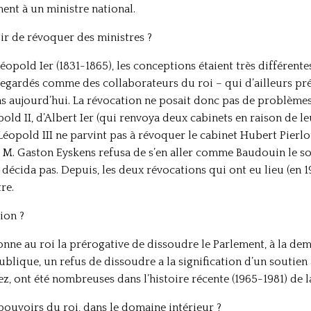
nt à un ministre national.
oir de révoquer des ministres ?
Léopold Ier (1831-1865), les conceptions étaient très différent
 regardés comme des collaborateurs du roi – qui d’ailleurs pré
cas aujourd’hui. La révocation ne posait donc pas de problèmes. 
old II, d’Albert Ier (qui renvoya deux cabinets en raison de l
 Léopold III ne parvint pas à révoquer le cabinet Hubert Pierlot
M. Gaston Eyskens refusa de s’en aller comme Baudouin le so
 décida pas. Depuis, les deux révocations qui ont eu lieu (en 1
re.
tion ?
donne au roi la prérogative de dissoudre le Parlement, à la de
blique, un refus de dissoudre a la signification d’un soutien 
z, ont été nombreuses dans l’histoire récente (1965-1981) de l
 pouvoirs du roi, dans le domaine intérieur ?