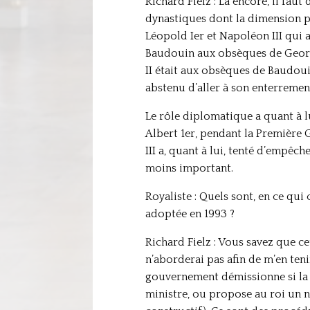
Richard Fielz : Là encore, il faut
dynastiques dont la dimension po
Léopold Ier et Napoléon III qui
Baudouin aux obsèques de Georges
II était aux obsèques de Baudouin
abstenu d’aller à son enterremen
Le rôle diplomatique a quant à l
Albert 1er, pendant la Première 
III a, quant à lui, tenté d’empê
moins important.
Royaliste : Quels sont, en ce qui
adoptée en 1993 ?
Richard Fielz : Vous savez que ce
n’aborderai pas afin de m’en teni
gouvernement démissionne si la
ministre, ou propose au roi un n