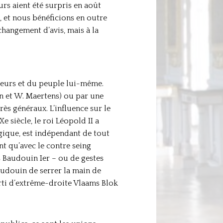
rs aient été surpris en août
, et nous bénéficions en outre
hangement d’avis, mais à la
ideurs et du peuple lui-même.
in et W. Maertens) ou par une
très généraux. L’influence sur le
e siècle, le roi Léopold II a
elgique, est indépendant de tout
nt qu’avec le contre seing
s Baudouin Ier – ou de gestes
Baudouin de serrer la main de
arti d’extrême-droite Vlaams Blok