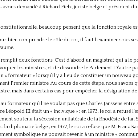
s avons demandé à Richard Fielz, juriste belge et président du
constitutionnelle, beaucoup pensent que la fonction royale e
 Pour bien comprendre le rôle du roi, il faut l’examiner sous ses
oyaume.
i remplit deux fonctions. C’est d’abord un magistrat qui a le 
voquer les ministres, et de dissoudre le Parlement. D’autre part
n « formateur » lorsqu’il y a lieu de constituer un nouveau 
nt Premier ministre. Au cours de cette étape, nous savons qu
stre, mais dans certains cas pour empêcher la désignation de 
it au formateur qu’il ne voulait pas que Charles Janssens entr
e Léopold III était un « incivique » ; en 1973, le roi a refusé 
ement soutenu la sécession unilatérale de la Rhodésie de lan S
la diplomatie belge ; en 1977, le roi a refusé que M. Franz Baer
ment symbolique ne pouvait revenir à un ministre « communa