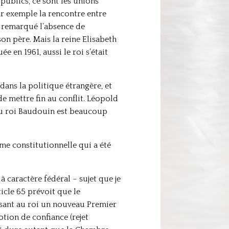
 publics, ce sont les unions
ar exemple la rencontre entre
p remarqué l’absence de
n père. Mais la reine Elisabeth
 en 1961, aussi le roi s’était
dans la politique étrangère, et
e mettre fin au conflit. Léopold
 du roi Baudouin est beaucoup
rme constitutionnelle qui a été
 caractère fédéral – sujet que je
ticle 65 prévoit que le
sant au roi un nouveau Premier
tion de confiance (rejet