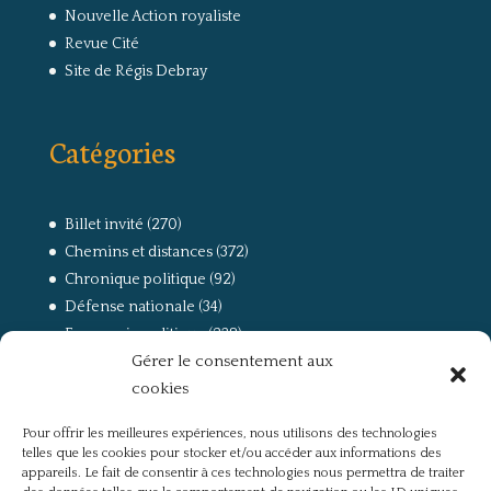
Nouvelle Action royaliste
Revue Cité
Site de Régis Debray
Catégories
Billet invité
(270)
Chemins et distances
(372)
Chronique politique
(92)
Défense nationale
(34)
Economie politique
(238)
Gérer le consentement aux
Entretien
(168)
cookies
La guerre, la Résistance et la Déportation
(162)
la lutte des classes
(281)
Pour offrir les meilleures expériences, nous utilisons des technologies
Non classé
(42)
telles que les cookies pour stocker et/ou accéder aux informations des
Partis politiques, intelligentsia, médias
(750)
appareils. Le fait de consentir à ces technologies nous permettra de traiter