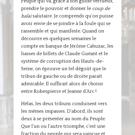
Peuple qui va, grâce à son guide vertueux,
prendre le pouvoir et donner le
coup de
balai
salutaire. Je comprends qu’on puisse
avoir envie de se joindre à la foule qui se
rassemble et qui manifeste. Quand on
découvre en quelques semaines le
compte en banque de Jérôme Cahuzac, les
liasses de billets de Claude Guéant et le
système de corruption des Hauts-de-
Seine, on éprouve un tel dégoût que le
tribun de gauche ou de droite paraît
admirable. Il suffirait alors de choisir
entre Robespierre et Jeanne d’Arc !
Hélas, les deux tribuns conduisent vers
les mêmes impasses. D’abord, ils sont
deux à se présenter au nom du Peuple.
Que l’un ou l’autre triomphe, c’est une
fraction du peuple qui sera vaincue et