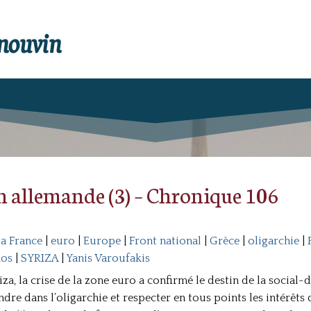
enouvin
n allemande (3) – Chronique 106
a France
|
euro
|
Europe
|
Front national
|
Grèce
|
oligarchie
|
os
|
SYRIZA
|
Yanis Varoufakis
iza, la crise de la zone euro a confirmé le destin de la socia
fondre dans l’oligarchie et respecter en tous points les intérêts