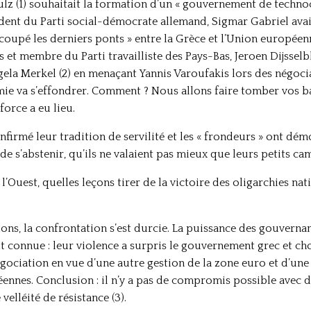
z (1) souhaitait la formation d’un « gouvernement de technoc
ident du Parti social-démocrate allemand, Sigmar Gabriel avait
« coupé les derniers ponts » entre la Grèce et l’Union européen
s et membre du Parti travailliste des Pays-Bas, Jeroen Dijsse
ela Merkel (2) en menaçant Yannis Varoufakis lors des négociat
e va s’effondrer. Comment ? Nous allons faire tomber vos b
orce a eu lieu.
onfirmé leur tradition de servilité et les « frondeurs » ont dé
s’abstenir, qu’ils ne valaient pas mieux que leurs petits ca
 l’Ouest, quelles leçons tirer de la victoire des oligarchies
tions, la confrontation s’est durcie. La puissance des gouvern
tait connue : leur violence a surpris le gouvernement grec et 
négociation en vue d’une autre gestion de la zone euro et d’u
éennes. Conclusion : il n’y a pas de compromis possible avec 
velléité de résistance (3).