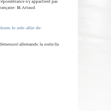
 prépondérance n’y appartient pas
rançaise : M. Artaud.
loem-le-zele-allie-de-
 démesure) allemande, la
métis
(la