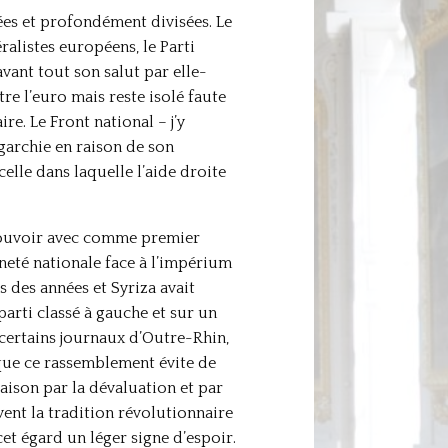
sées et profondément divisées. Le
ralistes européens, le Parti
vant tout son salut par elle-
 l’euro mais reste isolé faute
e. Le Front national – j’y
garchie en raison de son
elle dans laquelle l’aide droite
 pouvoir avec comme premier
ineté nationale face à l’impérium
 des années et Syriza avait
arti classé à gauche et sur un
 certains journaux d’Outre-Rhin,
 que ce rassemblement évite de
ison par la dévaluation et par
vent la tradition révolutionnaire
et égard un léger signe d’espoir.