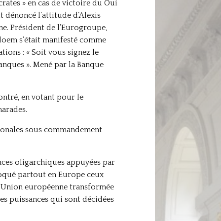
rates » en cas de victoire du Oui
 dénoncé l’attitude d’Alexis
ne. Président de l’Eurogroupe,
lbloem s’était manifesté comme
ions : « Soit vous signez le
anques ». Mené par la Banque
montré, en votant pour le
marades.
 nationales sous commandement
ances oligarchiques appuyées par
choqué partout en Europe ceux
ne Union européenne transformée
des puissances qui sont décidées