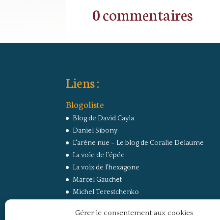
0 commentaires
Liens :
Blogoliste
Blog de David Cayla
Daniel Sibony
L'arêne nue – Le blog de Coralie Delaume
La voie de l'épée
La voix de l'hexagone
Marcel Gauchet
Michel Terestchenko
Paul Jorion
Gérer le consentement aux cookies
RussEurope – Le Carnet de Jacques Sapir sur la