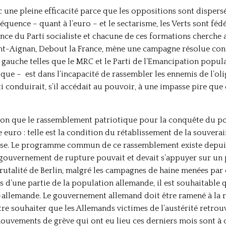
ec une pleine efficacité parce que les oppositions sont disper
quence – quant à l’euro – et le sectarisme, les Verts sont fédé
e du Parti socialiste et chacune de ces formations cherche a
t-Aignan, Debout la France, mène une campagne résolue contre
auche telles que le MRC et le Parti de l’Emancipation populair
que – est dans l’incapacité de rassembler les ennemis de l’oli
conduirait, s’il accédait au pouvoir, à une impasse pire que c
lution que le rassemblement patriotique pour la conquête du
e euro : telle est la condition du rétablissement de la souvera
ilise. Le programme commun de ce rassemblement existe depuis
gouvernement de rupture pouvait et devait s’appuyer sur un p
 brutalité de Berlin, malgré les campagnes de haine menées par
 d’une partie de la population allemande, il est souhaitable
allemande. Le gouvernement allemand doit être ramené à la ra
tre souhaiter que les Allemands victimes de l’austérité retrou
 mouvements de grève qui ont eu lieu ces derniers mois sont à c