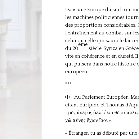
Dans une Europe du sud tourment
les machines politiciennes tourne
des proportions considérables. C
l’entraînement au combat sur les r
celui ou celle qui saura le lancer
ème
du 20
siècle. Syriza en Grèc
vite en cohérence et en dureté. I
qui puisera dans notre histoire e
européen.
***
(1) Au Parlement Européen, Mano
citant Euripide et Thomas d’Aqu
πρὸς ἀνδρὸς ἀλλ᾽ ἐλευθέρα πόλις.
χὠ πένης ἔχων ἴσον».
« Étranger, tu as débuté par une 