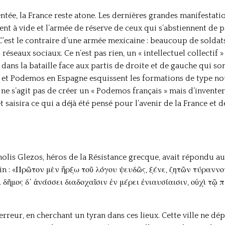
ée, la France reste atone. Les dernières grandes manifestatio
nt à vide et l’armée de réserve de ceux qui s’abstiennent de pa
’est le contraire d’une armée mexicaine : beaucoup de soldats,
éseaux sociaux. Ce n’est pas rien, un « intellectuel collectif »
 dans la bataille face aux partis de droite et de gauche qui so
e et Podemos en Espagne esquissent les formations de type no
l ne s’agit pas de créer un « Podemos français » mais d’invente
t saisira ce qui a déjà été pensé pour l’avenir de la France et 
lis Glezos, héros de la Résistance grecque, avait répondu au
in : «Πρῶτον μὲν ἤρξω τοῦ λόγου ψευδῶς, ξένε, ζητῶν τύραννον
 δῆμος δ᾽ ἀνάσσει διαδοχαῖσιν ἐν μέρει ἐνιαυσίαισιν, οὐχὶ τῷ
erreur, en cherchant un tyran dans ces lieux. Cette ville ne d