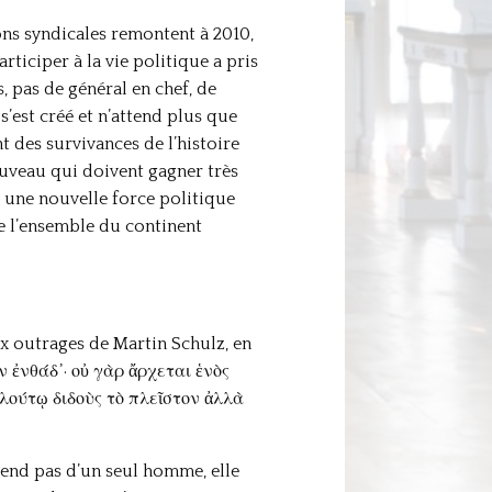
ns syndicales remontent à 2010,
rticiper à la vie politique a pris
 pas de général en chef, de
 s’est créé et n’attend plus que
nt des survivances de l’histoire
uveau qui doivent gagner très
r une nouvelle force politique
de l’ensemble du continent
x outrages de Martin Schulz, en
 ἐνθάδ᾽· οὐ γὰρ ἄρχεται ἑνὸς
 πλούτῳ διδοὺς τὸ πλεῖστον ἀλλὰ
épend pas d’un seul homme, elle