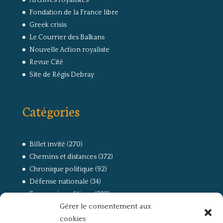
Archives royalistes
Fondation de la France libre
Greek crisis
Le Courrier des Balkans
Nouvelle Action royaliste
Revue Cité
Site de Régis Debray
Catégories
Billet invité
(270)
Chemins et distances
(372)
Chronique politique
(92)
Défense nationale
(34)
Economie politique
(238)
Gérer le consentement aux
Entretien
(168)
cookies
La guerre, la Résistance et la Déportation
(162)