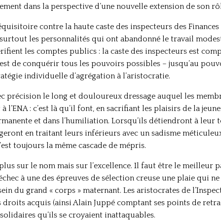
nement dans la perspective d’une nouvelle extension de son rôl
équisitoire contre la haute caste des inspecteurs des Finances e
 surtout les personnalités qui ont abandonné le travail modest
rifient les comptes publics : la caste des inspecteurs est com
 est de conquérir tous les pouvoirs possibles – jusqu’au pou
tégie individuelle d’agrégation à l’aristocratie.
c précision le long et douloureux dressage auquel les membre
 à l’ENA : c’est là qu’il font, en sacrifiant les plaisirs de la jeu
manente et dans l’humiliation. Lorsqu’ils détiendront à leur t
geront en traitant leurs inférieurs avec un sadisme méticuleux 
c’est toujours la même cascade de mépris.
lus sur le nom mais sur l’excellence. Il faut être le meilleur p
’échec à une des épreuves de sélection creuse une plaie qui ne
sein du grand « corps » maternant. Les aristocrates de l’Inspe
 droits acquis (ainsi Alain Juppé comptant ses points de retra
olidaires qu’ils se croyaient inattaquables.