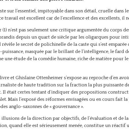
uste sur l’essentiel, impitoyable dans son détail, cruelle dans 
e travail est excellent car de l’excellence et des excellents, il n
r (1) n’est pas seulement une critique argumentée du corps des
brandis depuis un quart de siècle par les oligarques pour int
 révèle le secret de polichinelle de la caste qui s’est emparée
-puissance, masquée par le brillant de l’intelligence, le fard d
me une étude de la comédie humaine, riche de matière pour l
livre et Ghislaine Ottenheimer s’expose au reproche d’en avo
naliste de haute tradition sur la fraction la plus puissante de 
. Il était certes tentant d’indiquer des propositions constructi
. Mais l’exposé des réformes envisagées ou en cours fait la 
modes anglo-saxonnes de « gouvernance ».
 illusions de la direction par objectifs, de l’évaluation et de 
tion, quand elle est sérieusement menée, constitue un réactif 