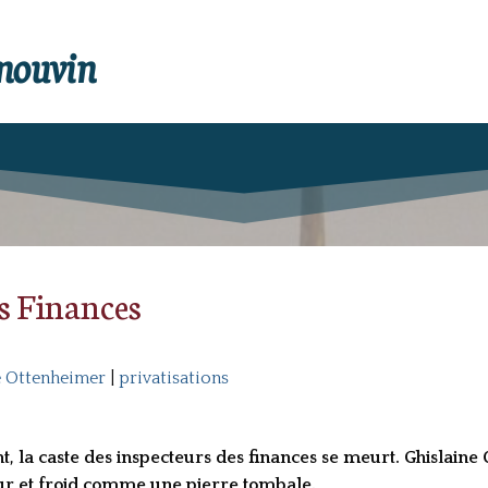
enouvin
es Finances
e Ottenheimer
|
privatisations
t, la caste des inspecteurs des finances se meurt. Ghislain
ur et froid comme une pierre tombale.