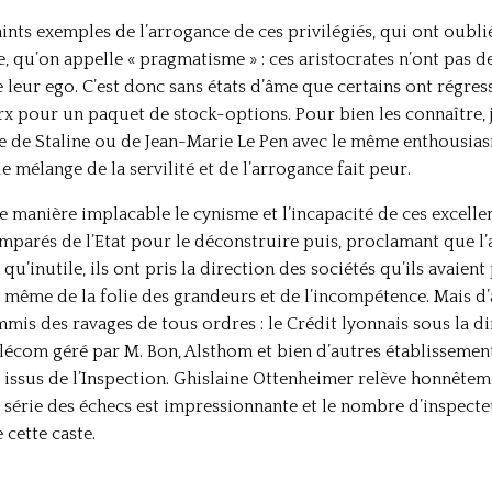
ts exemples de l’arrogance de ces privilégiés, qui ont oublié
re, qu’on appelle « pragmatisme » : ces aristocrates n’ont pas d
 de leur ego. C’est donc sans états d’âme que certains ont régr
rx pour un paquet de stock-options. Pour bien les connaître, j
 de Staline ou de Jean-Marie Le Pen avec le même enthousiasm
e mélange de la servilité et de l’arrogance fait peur.
 manière implacable le cynisme et l’incapacité de ces excellen
mparés de l’Etat pour le déconstruire puis, proclamant que l’
qu’inutile, ils ont pris la direction des sociétés qu’ils avaient 
 même de la folie des grandeurs et de l’incompétence. Mais d
mis des ravages de tous ordres : le Crédit lyonnais sous la di
lécom géré par M. Bon, Alsthom et bien d’autres établissements
s issus de l’Inspection. Ghislaine Ottenheimer relève honnête
a série des échecs est impressionnante et le nombre d’inspec
cette caste.