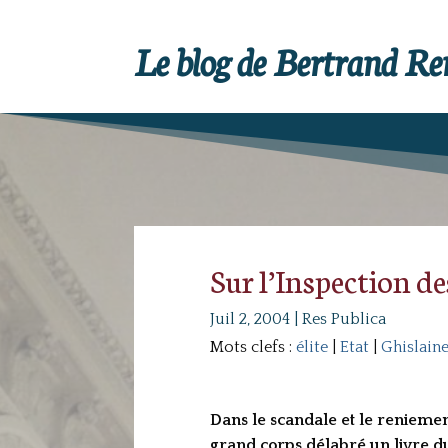
Le blog de Bertrand R
Sur l’Inspection d
Juil 2, 2004
|
Res Publica
Mots clefs :
élite
|
Etat
|
Ghislain
Dans le scandale et le reniemen
grand corps délabré un livre d