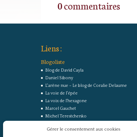
0 commentaires
Liens :
Blogoliste
Blog de David Cayla
Daniel Sibony
L'arêne nue – Le blog de Coralie Delaume
La voie de l'épée
La voix de l'hexagone
Marcel Gauchet
Michel Terestchenko
Paul Jorion
Gérer le consentement aux cookies
RussEurope – Le Carnet de Jacques Sapir sur la
Russie et l’Europe