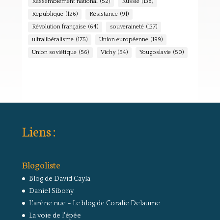
Rassemblement national
(52)
Russie
(138)
République
(126)
Résistance
(91)
Révolution française
(64)
souveraineté
(137)
ultralibéralisme
(175)
Union européenne
(199)
Union soviétique
(56)
Vichy
(54)
Yougoslavie
(50)
Liens :
Blogoliste
Blog de David Cayla
Daniel Sibony
L'arêne nue – Le blog de Coralie Delaume
La voie de l'épée