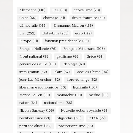
Allemagne
(148)
BCE
(50)
capitalisme
(70)
Chine
(60)
chômage
(51)
droite française
(69)
démocratie
(169)
Emmanuel Macron
(165)
Etat
(252)
Etats-Unis
(263)
euro
(149)
Europe
(61)
fonction présidentielle
(54)
François Hollande
(76)
François Mitterrand
(108)
Front national
(98)
gaullisme
(66)
Grèce
(64)
général de Gaulle
(138)
idéologie
(63)
immigration
(62)
islam
(57)
Jacques Chirac
(90)
Jean-Luc Mélenchon
(52)
libre-échange
(52)
libéralisme économique
(60)
légitimité
(103)
Marine Le Pen
(69)
monarchie
(118)
médias
(116)
nation
(64)
nationalisme
(56)
Nicolas Sarkozy
(106)
Nouvelle Action royaliste
(64)
néolibéralisme
(73)
oligarchie
(196)
OTAN
(77)
parti socialiste
(152)
protectionnisme
(56)