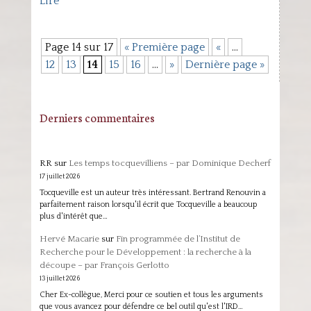
Lire
Page 14 sur 17
« Première page
«
…
12
13
14
15
16
…
»
Dernière page »
Derniers commentaires
RR
sur
Les temps tocquevilliens – par Dominique Decherf
17 juillet 2026
Tocqueville est un auteur très intéressant. Bertrand Renouvin a
parfaitement raison lorsqu'il écrit que Tocqueville a beaucoup
plus d'intérêt que…
Hervé Macarie
sur
Fin programmée de l’Institut de
Recherche pour le Développement : la recherche à la
découpe – par François Gerlotto
13 juillet 2026
Cher Ex-collègue, Merci pour ce soutien et tous les arguments
que vous avancez pour défendre ce bel outil qu'est l'IRD…