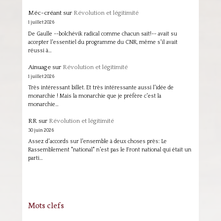
Méc-créant
sur
Révolution et légitimité
1 juillet 2026
De Gaulle --bolchévik radical comme chacun sait!-- avait su
accepter l'essentiel du programme du CNR, même s'il avait
réussi à…
Ainuage
sur
Révolution et légitimité
1 juillet 2026
Très intéressant billet. Et très intéressante aussi l'idée de
monarchie ! Mais la monarchie que je préfère c'est la
monarchie…
RR
sur
Révolution et légitimité
30 juin 2026
Assez d'accords sur l'ensemble à deux choses près: Le
Rassemblement "national" n'est pas le Front national qui était un
parti…
Mots clefs