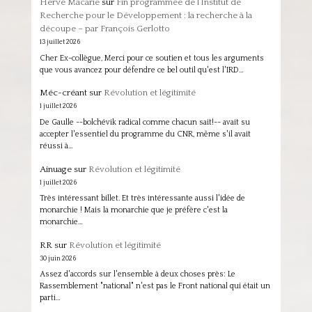
Hervé Macarie
sur
Fin programmée de l’Institut de
Recherche pour le Développement : la recherche à la
découpe – par François Gerlotto
13 juillet 2026
Cher Ex-collègue, Merci pour ce soutien et tous les arguments
que vous avancez pour défendre ce bel outil qu'est l'IRD…
Méc-créant
sur
Révolution et légitimité
1 juillet 2026
De Gaulle --bolchévik radical comme chacun sait!-- avait su
accepter l'essentiel du programme du CNR, même s'il avait
réussi à…
Ainuage
sur
Révolution et légitimité
1 juillet 2026
Très intéressant billet. Et très intéressante aussi l'idée de
monarchie ! Mais la monarchie que je préfère c'est la
monarchie…
RR
sur
Révolution et légitimité
30 juin 2026
Assez d'accords sur l'ensemble à deux choses près: Le
Rassemblement "national" n'est pas le Front national qui était un
parti…