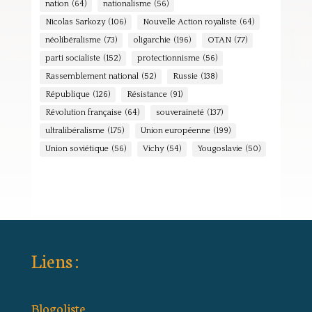
nation
(64)
nationalisme
(56)
Nicolas Sarkozy
(106)
Nouvelle Action royaliste
(64)
néolibéralisme
(73)
oligarchie
(196)
OTAN
(77)
parti socialiste
(152)
protectionnisme
(56)
Rassemblement national
(52)
Russie
(138)
République
(126)
Résistance
(91)
Révolution française
(64)
souveraineté
(137)
ultralibéralisme
(175)
Union européenne
(199)
Union soviétique
(56)
Vichy
(54)
Yougoslavie
(50)
Liens :
Blogoliste