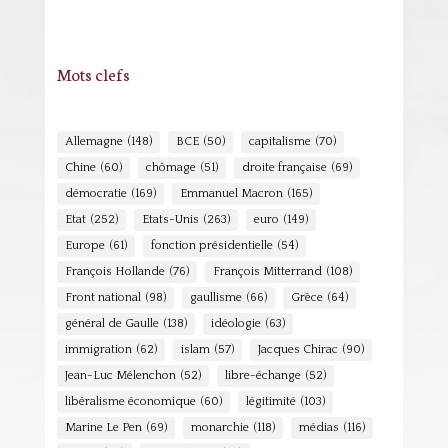
Mots clefs
Allemagne
(148)
BCE
(50)
capitalisme
(70)
Chine
(60)
chômage
(51)
droite française
(69)
démocratie
(169)
Emmanuel Macron
(165)
Etat
(252)
Etats-Unis
(263)
euro
(149)
Europe
(61)
fonction présidentielle
(54)
François Hollande
(76)
François Mitterrand
(108)
Front national
(98)
gaullisme
(66)
Grèce
(64)
général de Gaulle
(138)
idéologie
(63)
immigration
(62)
islam
(57)
Jacques Chirac
(90)
Jean-Luc Mélenchon
(52)
libre-échange
(52)
libéralisme économique
(60)
légitimité
(103)
Marine Le Pen
(69)
monarchie
(118)
médias
(116)