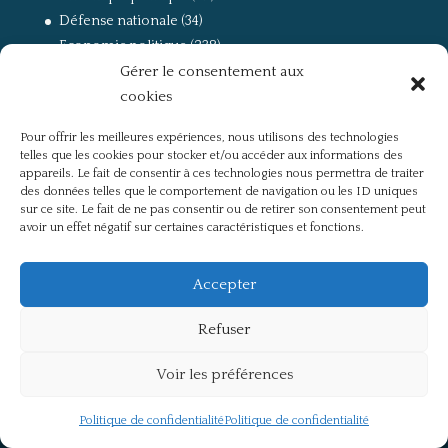
Défense nationale
(34)
Economie politique
(238)
Gérer le consentement aux
Entretien
(168)
cookies
La guerre, la Résistance et la Déportation
(162)
la lutte des classes
(281)
Pour offrir les meilleures expériences, nous utilisons des technologies
Non classé
(42)
telles que les cookies pour stocker et/ou accéder aux informations des
Partis politiques, intelligentsia, médias
(750)
appareils. Le fait de consentir à ces technologies nous permettra de traiter
des données telles que le comportement de navigation ou les ID uniques
Présentation
(4)
sur ce site. Le fait de ne pas consentir ou de retirer son consentement peut
Références
(57)
avoir un effet négatif sur certaines caractéristiques et fonctions.
Res Publica
(649)
Union européenne
(238)
Accepter
Refuser
Voir les préférences
Politique de confidentialité
Mentions légales
Politique de confidentialité
Politique de confidentialité