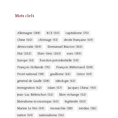
Mots clefs
Allemagne
(148)
BCE
(50)
capitalisme
(70)
Chine
(60)
chômage
(51)
droite française
(69)
démocratie
(169)
Emmanuel Macron
(165)
Etat
(252)
Etats-Unis
(263)
euro
(149)
Europe
(61)
fonction présidentielle
(54)
François Hollande
(76)
François Mitterrand
(108)
Front national
(98)
gaullisme
(66)
Grèce
(64)
général de Gaulle
(138)
idéologie
(63)
immigration
(62)
islam
(57)
Jacques Chirac
(90)
Jean-Luc Mélenchon
(52)
libre-échange
(52)
libéralisme économique
(60)
légitimité
(103)
Marine Le Pen
(69)
monarchie
(118)
médias
(116)
nation
(64)
nationalisme
(56)