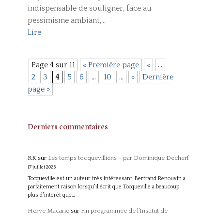
indispensable de souligner, face au
pessimisme ambiant,...
Lire
Page 4 sur 11
« Première page
«
…
2
3
4
5
6
…
10
…
»
Dernière
page »
Derniers commentaires
RR
sur
Les temps tocquevilliens – par Dominique Decherf
17 juillet 2026
Tocqueville est un auteur très intéressant. Bertrand Renouvin a
parfaitement raison lorsqu'il écrit que Tocqueville a beaucoup
plus d'intérêt que…
Hervé Macarie
sur
Fin programmée de l’Institut de