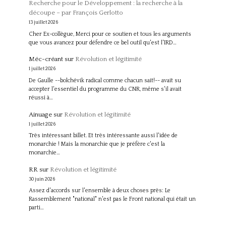
Recherche pour le Développement : la recherche à la
découpe – par François Gerlotto
13 juillet 2026
Cher Ex-collègue, Merci pour ce soutien et tous les arguments
que vous avancez pour défendre ce bel outil qu'est l'IRD…
Méc-créant
sur
Révolution et légitimité
1 juillet 2026
De Gaulle --bolchévik radical comme chacun sait!-- avait su
accepter l'essentiel du programme du CNR, même s'il avait
réussi à…
Ainuage
sur
Révolution et légitimité
1 juillet 2026
Très intéressant billet. Et très intéressante aussi l'idée de
monarchie ! Mais la monarchie que je préfère c'est la
monarchie…
RR
sur
Révolution et légitimité
30 juin 2026
Assez d'accords sur l'ensemble à deux choses près: Le
Rassemblement "national" n'est pas le Front national qui était un
parti…