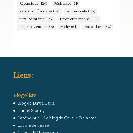
République
(126)
Résistance
(91)
Révolution française
(64)
souveraineté
(137)
ultralibéralisme
(175)
Union européenne
(199)
Union soviétique
(56)
Vichy
(54)
Yougoslavie
(50)
Liens :
Blogoliste
Blog de David Cayla
Daniel Sibony
L'arêne nue – Le blog de Coralie Delaume
La voie de l'épée
La voix de l'hexagone