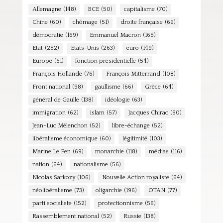
Allemagne
(148)
BCE
(50)
capitalisme
(70)
Chine
(60)
chômage
(51)
droite française
(69)
démocratie
(169)
Emmanuel Macron
(165)
Etat
(252)
Etats-Unis
(263)
euro
(149)
Europe
(61)
fonction présidentielle
(54)
François Hollande
(76)
François Mitterrand
(108)
Front national
(98)
gaullisme
(66)
Grèce
(64)
général de Gaulle
(138)
idéologie
(63)
immigration
(62)
islam
(57)
Jacques Chirac
(90)
Jean-Luc Mélenchon
(52)
libre-échange
(52)
libéralisme économique
(60)
légitimité
(103)
Marine Le Pen
(69)
monarchie
(118)
médias
(116)
nation
(64)
nationalisme
(56)
Nicolas Sarkozy
(106)
Nouvelle Action royaliste
(64)
néolibéralisme
(73)
oligarchie
(196)
OTAN
(77)
parti socialiste
(152)
protectionnisme
(56)
Rassemblement national
(52)
Russie
(138)