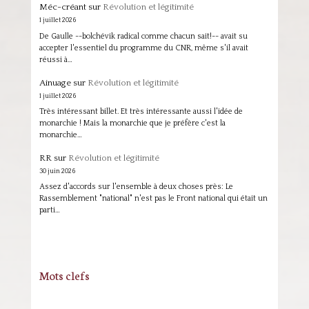
Méc-créant
sur
Révolution et légitimité
1 juillet 2026
De Gaulle --bolchévik radical comme chacun sait!-- avait su
accepter l'essentiel du programme du CNR, même s'il avait
réussi à…
Ainuage
sur
Révolution et légitimité
1 juillet 2026
Très intéressant billet. Et très intéressante aussi l'idée de
monarchie ! Mais la monarchie que je préfère c'est la
monarchie…
RR
sur
Révolution et légitimité
30 juin 2026
Assez d'accords sur l'ensemble à deux choses près: Le
Rassemblement "national" n'est pas le Front national qui était un
parti…
Mots clefs