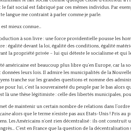
t le fait social est fabriqué par ces mêmes individus. Par exe
tte langue me contraint à parler comme je parle.
té est mieux connue…
ntroduction à son livre : une force providentielle pousse les ho
re : égalité devant la loi, égalité des conditions, égalité matéri
t la propriété privée – lui qui déteste le socialisme et qui l
té américaine est beaucoup plus libre qu’en Europe, car la soc
données leurs lois. Il admire les municipalités de la Nouvell
oyens tranche sur les grandes questions et nomme des admini
e pour lui, c’est la souveraineté du peuple par le bas alors q
est là une thèse légitimiste : celle des libertés municipales, po
et de maintenir un certain nombre de relations dans l’ordre de 
caine
alors que le terme n’existe pas aux Etats-Unis ! Pris au pi
ens. Les Américains n’ont rien décentralisé : ils ont construit 
ongrès… C’est en France que la question de la décentralisation s