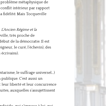
t le problème métaphysique de
conflit intérieur par rapport
la fidélité. Mais Tocqueville
s
L’Ancien Régime et la
ville, très proche de
ébut de la démocratie. Il est
igneur, le curé, l’échevin), des
 écrivains).
ntarisme, le suffrage universel…)
 publique. C’est aussi un
 leur liberté et leur concurrence
ites, auxquelles s’assujettissent
dividu, qui s’impose à lui, qui