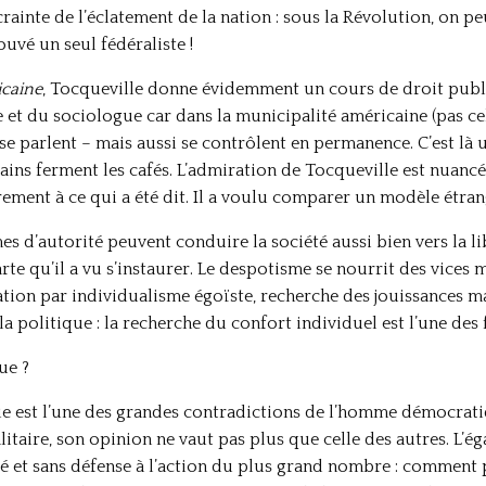
ainte de l’éclatement de la nation : sous la Révolution, on pe
ouvé un seul fédéraliste !
icaine
, Tocqueville donne évidemment un cours de droit public
e et du sociologue car dans la municipalité américaine (pas cel
et se parlent – mais aussi se contrôlent en permanence. C’est là
ains ferment les cafés. L’admiration de Tocqueville est nuancée 
ement à ce qui a été dit. Il a voulu comparer un modèle étrange
s d’autorité peuvent conduire la société aussi bien vers la l
te qu’il a vu s’instaurer. Le despotisme se nourrit des vice
isation par individualisme égoïste, recherche des jouissances m
a politique : la recherche du confort individuel est l’une des 
ue ?
e est l’une des grandes contradictions de l’homme démocratiqu
litaire, son opinion ne vaut pas plus que celle des autres. L’é
olé et sans défense à l’action du plus grand nombre : comment 