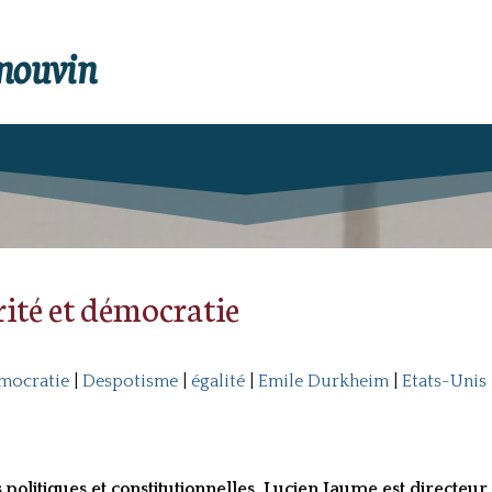
enouvin
rité et démocratie
mocratie
|
Despotisme
|
égalité
|
Emile Durkheim
|
Etats-Unis
s politiques et constitutionnelles, Lucien Jaume est directe