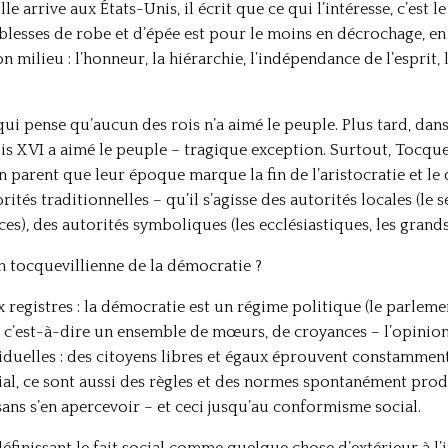
e arrive aux États-Unis, il écrit que ce qui l’intéresse, c’es
lesses de robe et d’épée est pour le moins en décrochage, en 
 milieu : l’honneur, la hiérarchie, l’indépendance de l’esprit, 
ui pense qu’aucun des rois n’a aimé le peuple. Plus tard, dan
ouis XVI a aimé le peuple – tragique exception. Surtout, Tocque
arent que leur époque marque la fin de l’aristocratie et le d
ités traditionnelles – qu’il s’agisse des autorités locales (le se
ces), des autorités symboliques (les ecclésiastiques, les grands
ion tocquevillienne de la démocratie ?
ux registres : la démocratie est un régime politique (le parleme
l, c’est-à-dire un ensemble de mœurs, de croyances – l’opinion
iduelles : des citoyens libres et égaux éprouvent constamment
cial, ce sont aussi des règles et des normes spontanément produ
sans s’en apercevoir – et ceci jusqu’au conformisme social.
finissant le fait social comme quelque chose d’extérieur à l’in