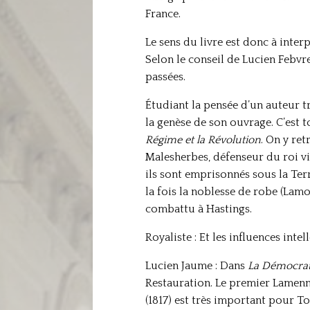
France.
Le sens du livre est donc à inter
Selon le conseil de Lucien Febvr
passées.
Étudiant la pensée d’un auteur t
la genèse de son ouvrage. C’est t
Régime et la Révolution
. On y ret
Malesherbes, défenseur du roi vi
ils sont emprisonnés sous la Terre
la fois la noblesse de robe (Lam
combattu à Hastings.
Royaliste : Et les influences intel
Lucien Jaume : Dans
La D
é
mocrat
Restauration. Le premier Lamennai
(1817) est très important pour To