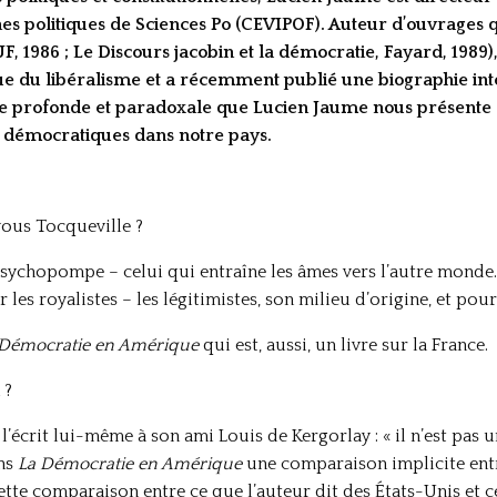
 politiques de Sciences Po (CEVIPOF). Auteur d’ouvrages q
F, 1986 ; Le Discours jacobin et la démocratie, Fayard, 1989),
ique du libéralisme et a récemment publié une biographie int
ée profonde et paradoxale que Lucien Jaume nous présente :
s démocratiques dans notre pays.
vous Tocqueville ?
chopompe – celui qui entraîne les âmes vers l’autre monde.
les royalistes – les légitimistes, son milieu d’origine, et pour
Démocratie en Amérique
qui est, aussi, un livre sur la France.
 ?
l’écrit lui-même à son ami Louis de Kergorlay : « il n’est pas 
ans
La Démocratie en Amérique
une comparaison implicite entre
ette comparaison entre ce que l’auteur dit des États-Unis et ce 