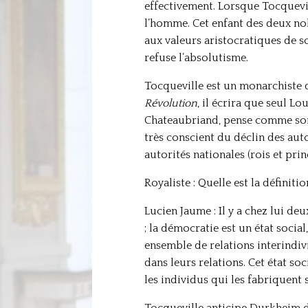
effectivement. Lorsque Tocquevill
l’homme. Cet enfant des deux nob
aux valeurs aristocratiques de son
refuse l’absolutisme.
Tocqueville est un monarchiste q
Révolution
, il écrira que seul L
Chateaubriand, pense comme son p
très conscient du déclin des autor
autorités nationales (rois et prin
Royaliste : Quelle est la définit
Lucien Jaume : Il y a chez lui de
; la démocratie est un état socia
ensemble de relations interindiv
dans leurs relations. Cet état so
les individus qui les fabriquent 
Tocqueville anticipe Durkheim dé