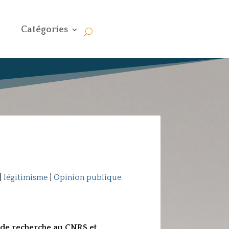
Catégories
|
légitimisme
|
Opinion publique
ur de recherche au CNRS et