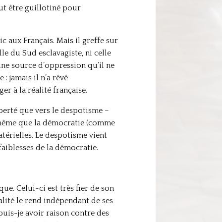
ut être guillotiné pour
 aux Français. Mais il greffe sur
le du Sud esclavagiste, ni celle
 une source d’oppression qu’il ne
: jamais il n’a rêvé
r à la réalité française.
iberté que vers le despotisme –
s même que la démocratie (comme
atérielles. Le despotisme vient
faiblesses de la démocratie.
e. Celui-ci est très fier de son
galité le rend indépendant de ses
puis-je avoir raison contre des