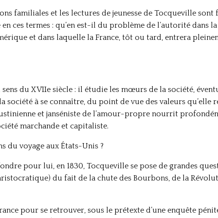
ions familiales et les lectures de jeunesse de Tocqueville sont f
e en ces termes : qu’en est-il du problème de l’autorité dans l
rique et dans laquelle la France, tôt ou tard, entrera pleinem
u sens du XVIIe siècle : il étudie les mœurs de la société, éven
 la société à se connaître, du point de vue des valeurs qu’elle r
stinienne et janséniste de l’amour-propre nourrit profondéme
ociété marchande et capitaliste.
ons du voyage aux États-Unis ?
ondre pour lui, en 1830, Tocqueville se pose de grandes question
ristocratique) du fait de la chute des Bourbons, de la Révolut
 France pour se retrouver, sous le prétexte d’une enquête pénit