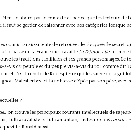
préter – d’abord par le contexte et par ce que les lecteurs de 
e, il faut se garder de raisonner avec nos catégories lorsque 
rès connu, j’ai aussi tenté de retrouver le Tocqueville secret
out le passé de la France qui travaille
La Démocratie
… comme il
rouve les traditions familiales et ses grands personnages. Le to
s-à-vis du peuple et du peuple vis-à-vis du roi, comme dit To
ur et c’est la chute de Robespierre qui les sauve de la guilloti
oignon, Malesherbes) et la noblesse d’épée par son père, avec
lectuelles ?
ie
… on trouve les principaux courants intellectuels de sa jeun
s, l’ultraroyaliste et l’ultramontain, l’auteur de
L’Essai sur l
cqueville. Bonald aussi.