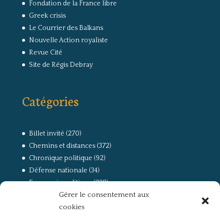
Fondation de la France libre
Greek crisis
Le Courrier des Balkans
Nouvelle Action royaliste
Revue Cité
Site de Régis Debray
Catégories
Billet invité
(270)
Chemins et distances
(372)
Chronique politique
(92)
Défense nationale
(34)
Economie politique
(238)
Gérer le consentement aux
Entretien
(168)
cookies
La guerre, la Résistance et la Déportation
(162)
la lutte des classes
(281)