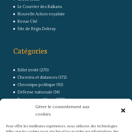
Le Courrier des Balkans
Nouvelle Action royaliste
Revue Cité
Site de Régis Debray
Catégories
Billet invité
(270)
Chemins et distances
(372)
Chronique politique
(92)
Défense nationale
(34)
Economie politique
(238)
Gérer le consentement aux
Entretien
(168)
cookies
La guerre, la Résistance et la Déportation
(162)
la lutte des classes
(281)
Pour offrir les meilleures expériences, nous utilisons des technologies
Non classé
(42)
telles que les cookies pour stocker et/ou accéder aux informations des