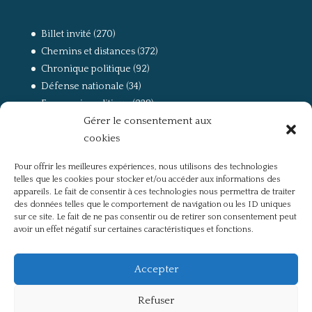
Billet invité
(270)
Chemins et distances
(372)
Chronique politique
(92)
Défense nationale
(34)
Economie politique
(238)
Gérer le consentement aux
Entretien
(168)
cookies
La guerre, la Résistance et la Déportation
(162)
la lutte des classes
(281)
Pour offrir les meilleures expériences, nous utilisons des technologies
Non classé
(42)
telles que les cookies pour stocker et/ou accéder aux informations des
Partis politiques, intelligentsia, médias
(750)
appareils. Le fait de consentir à ces technologies nous permettra de traiter
des données telles que le comportement de navigation ou les ID uniques
Présentation
(4)
sur ce site. Le fait de ne pas consentir ou de retirer son consentement peut
Références
(57)
avoir un effet négatif sur certaines caractéristiques et fonctions.
Res Publica
(649)
Union européenne
(238)
Accepter
Refuser