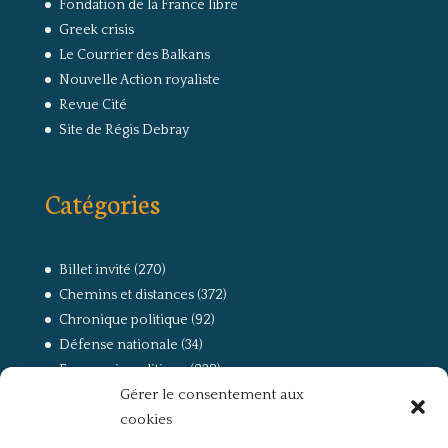
Fondation de la France libre
Greek crisis
Le Courrier des Balkans
Nouvelle Action royaliste
Revue Cité
Site de Régis Debray
Catégories
Billet invité
(270)
Chemins et distances
(372)
Chronique politique
(92)
Défense nationale
(34)
Economie politique
(238)
Gérer le consentement aux
Entretien
(168)
cookies
La guerre, la Résistance et la Déportation
(162)
la lutte des classes
(281)