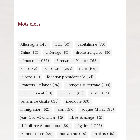
Mots clefs
Allemagne
(148)
BCE
(50)
capitalisme
(70)
Chine
(60)
chômage
(51)
droite française
(69)
démocratie
(169)
Emmanuel Macron
(165)
Etat
(252)
Etats-Unis
(263)
euro
(149)
Europe
(61)
fonction présidentielle
(54)
François Hollande
(76)
François Mitterrand
(108)
Front national
(98)
gaullisme
(66)
Grèce
(64)
général de Gaulle
(138)
idéologie
(63)
immigration
(62)
islam
(57)
Jacques Chirac
(90)
Jean-Luc Mélenchon
(52)
libre-échange
(52)
libéralisme économique
(60)
légitimité
(103)
Marine Le Pen
(69)
monarchie
(118)
médias
(116)