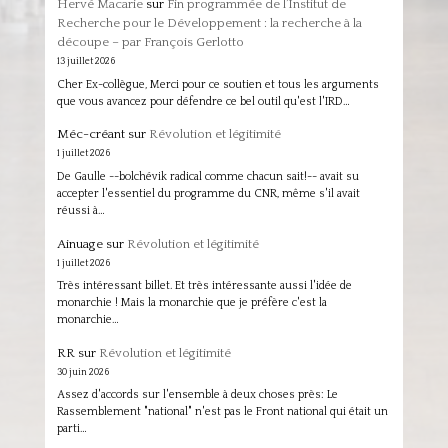
Hervé Macarie
sur
Fin programmée de l’Institut de
Recherche pour le Développement : la recherche à la
découpe – par François Gerlotto
13 juillet 2026
Cher Ex-collègue, Merci pour ce soutien et tous les arguments
que vous avancez pour défendre ce bel outil qu'est l'IRD…
Méc-créant
sur
Révolution et légitimité
1 juillet 2026
De Gaulle --bolchévik radical comme chacun sait!-- avait su
accepter l'essentiel du programme du CNR, même s'il avait
réussi à…
Ainuage
sur
Révolution et légitimité
1 juillet 2026
Très intéressant billet. Et très intéressante aussi l'idée de
monarchie ! Mais la monarchie que je préfère c'est la
monarchie…
RR
sur
Révolution et légitimité
30 juin 2026
Assez d'accords sur l'ensemble à deux choses près: Le
Rassemblement "national" n'est pas le Front national qui était un
parti…