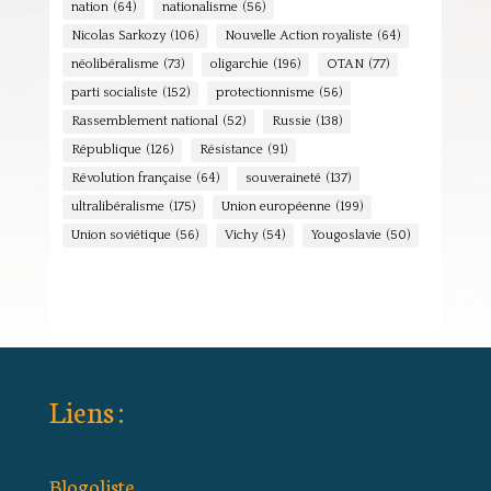
nation
(64)
nationalisme
(56)
Nicolas Sarkozy
(106)
Nouvelle Action royaliste
(64)
néolibéralisme
(73)
oligarchie
(196)
OTAN
(77)
parti socialiste
(152)
protectionnisme
(56)
Rassemblement national
(52)
Russie
(138)
République
(126)
Résistance
(91)
Révolution française
(64)
souveraineté
(137)
ultralibéralisme
(175)
Union européenne
(199)
Union soviétique
(56)
Vichy
(54)
Yougoslavie
(50)
Liens :
Blogoliste