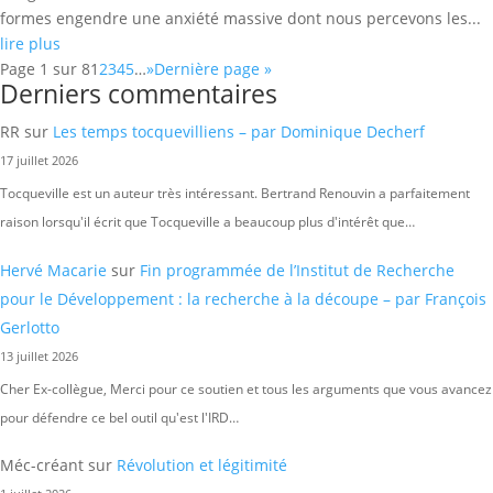
formes engendre une anxiété massive dont nous percevons les...
lire plus
Page 1 sur 8
1
2
3
4
5
…
»
Dernière page »
Derniers commentaires
RR
sur
Les temps tocquevilliens – par Dominique Decherf
17 juillet 2026
Tocqueville est un auteur très intéressant. Bertrand Renouvin a parfaitement
raison lorsqu'il écrit que Tocqueville a beaucoup plus d'intérêt que…
Hervé Macarie
sur
Fin programmée de l’Institut de Recherche
pour le Développement : la recherche à la découpe – par François
Gerlotto
13 juillet 2026
Cher Ex-collègue, Merci pour ce soutien et tous les arguments que vous avancez
pour défendre ce bel outil qu'est l'IRD…
Méc-créant
sur
Révolution et légitimité