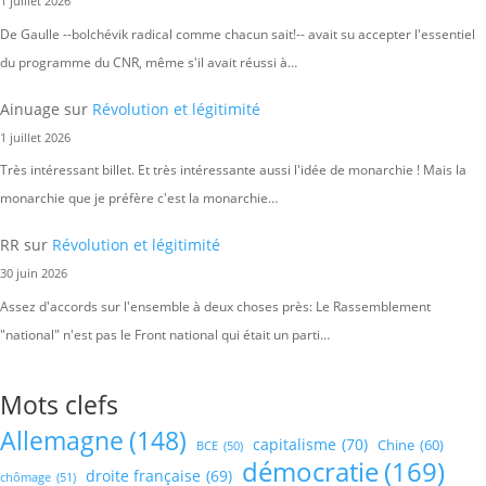
1 juillet 2026
De Gaulle --bolchévik radical comme chacun sait!-- avait su accepter l'essentiel
du programme du CNR, même s'il avait réussi à…
Ainuage
sur
Révolution et légitimité
1 juillet 2026
Très intéressant billet. Et très intéressante aussi l'idée de monarchie ! Mais la
monarchie que je préfère c'est la monarchie…
RR
sur
Révolution et légitimité
30 juin 2026
Assez d'accords sur l'ensemble à deux choses près: Le Rassemblement
"national" n'est pas le Front national qui était un parti…
Mots clefs
Allemagne
(148)
capitalisme
(70)
Chine
(60)
BCE
(50)
démocratie
(169)
droite française
(69)
chômage
(51)