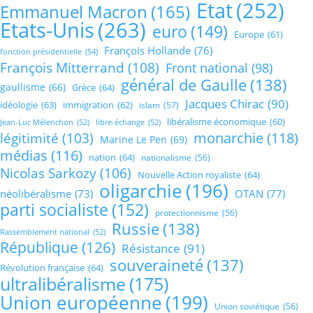
Etat
(252)
Emmanuel Macron
(165)
Etats-Unis
(263)
euro
(149)
Europe
(61)
François Hollande
(76)
fonction présidentielle
(54)
François Mitterrand
(108)
Front national
(98)
général de Gaulle
(138)
gaullisme
(66)
Grèce
(64)
Jacques Chirac
(90)
idéologie
(63)
immigration
(62)
islam
(57)
libéralisme économique
(60)
Jean-Luc Mélenchon
(52)
libre-échange
(52)
monarchie
(118)
légitimité
(103)
Marine Le Pen
(69)
médias
(116)
nation
(64)
nationalisme
(56)
Nicolas Sarkozy
(106)
Nouvelle Action royaliste
(64)
oligarchie
(196)
néolibéralisme
(73)
OTAN
(77)
parti socialiste
(152)
protectionnisme
(56)
Russie
(138)
Rassemblement national
(52)
République
(126)
Résistance
(91)
souveraineté
(137)
Révolution française
(64)
ultralibéralisme
(175)
Union européenne
(199)
Union soviétique
(56)