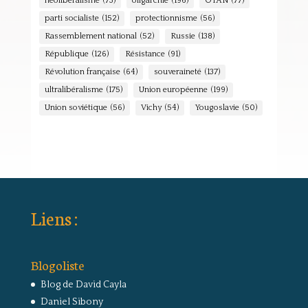
néolibéralisme
(73)
oligarchie
(196)
OTAN
(77)
parti socialiste
(152)
protectionnisme
(56)
Rassemblement national
(52)
Russie
(138)
République
(126)
Résistance
(91)
Révolution française
(64)
souveraineté
(137)
ultralibéralisme
(175)
Union européenne
(199)
Union soviétique
(56)
Vichy
(54)
Yougoslavie
(50)
Liens :
Blogoliste
Blog de David Cayla
Daniel Sibony