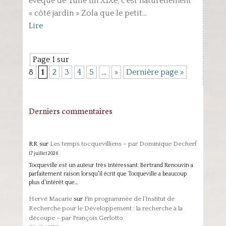
évêque de Tulle fin XIXe, c’est naturellement
« côté jardin » Zola que le petit...
Lire
Page 1 sur
8
1
2
3
4
5
…
»
Dernière page »
Derniers commentaires
RR
sur
Les temps tocquevilliens – par Dominique Decherf
17 juillet 2026
Tocqueville est un auteur très intéressant. Bertrand Renouvin a
parfaitement raison lorsqu'il écrit que Tocqueville a beaucoup
plus d'intérêt que…
Hervé Macarie
sur
Fin programmée de l’Institut de
Recherche pour le Développement : la recherche à la
découpe – par François Gerlotto