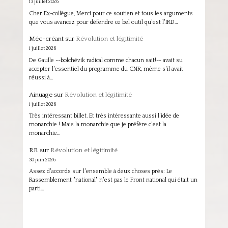
13 juillet 2026
Cher Ex-collègue, Merci pour ce soutien et tous les arguments
que vous avancez pour défendre ce bel outil qu'est l'IRD…
Méc-créant
sur
Révolution et légitimité
1 juillet 2026
De Gaulle --bolchévik radical comme chacun sait!-- avait su
accepter l'essentiel du programme du CNR, même s'il avait
réussi à…
Ainuage
sur
Révolution et légitimité
1 juillet 2026
Très intéressant billet. Et très intéressante aussi l'idée de
monarchie ! Mais la monarchie que je préfère c'est la
monarchie…
RR
sur
Révolution et légitimité
30 juin 2026
Assez d'accords sur l'ensemble à deux choses près: Le
Rassemblement "national" n'est pas le Front national qui était un
parti…