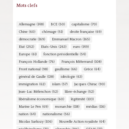
Mots clefs
Allemagne
(148)
BCE
(50)
capitalisme
(70)
Chine
(60)
chômage
(51)
droite française
(69)
démocratie
(169)
Emmanuel Macron
(165)
Etat
(252)
Etats-Unis
(263)
euro
(149)
Europe
(61)
fonction présidentielle
(54)
François Hollande
(76)
François Mitterrand
(108)
Front national
(98)
gaullisme
(66)
Grèce
(64)
général de Gaulle
(138)
idéologie
(63)
immigration
(62)
islam
(57)
Jacques Chirac
(90)
Jean-Luc Mélenchon
(52)
libre-échange
(52)
libéralisme économique
(60)
légitimité
(103)
Marine Le Pen
(69)
monarchie
(118)
médias
(116)
nation
(64)
nationalisme
(56)
Nicolas Sarkozy
(106)
Nouvelle Action royaliste
(64)