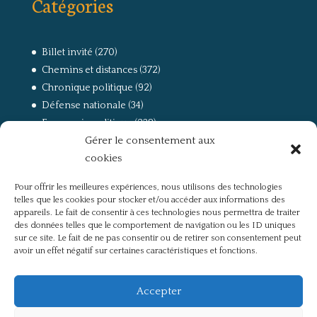
Catégories
Billet invité
(270)
Chemins et distances
(372)
Chronique politique
(92)
Défense nationale
(34)
Economie politique
(238)
Gérer le consentement aux
Entretien
(168)
cookies
La guerre, la Résistance et la Déportation
(162)
la lutte des classes
(281)
Pour offrir les meilleures expériences, nous utilisons des technologies
Non classé
(42)
telles que les cookies pour stocker et/ou accéder aux informations des
Partis politiques, intelligentsia, médias
(750)
appareils. Le fait de consentir à ces technologies nous permettra de traiter
des données telles que le comportement de navigation ou les ID uniques
Présentation
(4)
sur ce site. Le fait de ne pas consentir ou de retirer son consentement peut
Références
(57)
avoir un effet négatif sur certaines caractéristiques et fonctions.
Res Publica
(649)
Union européenne
(238)
Accepter