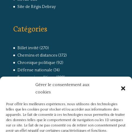
Site de Régis Debray
Catégories
Billet invité
(270)
Chemins et distances
(372)
Chronique politique
(92)
Défense nationale
(34)
Economie politique
(238)
Gérer le consentement aux
Entretien
(168)
cookies
La guerre, la Résistance et la Déportation
(162)
la lutte des classes
(281)
Pour offrir les meilleures expériences, nous utilisons des technologies
Non classé
(42)
telles que les cookies pour stocker et/ou accéder aux informations des
Partis politiques, intelligentsia, médias
(750)
appareils. Le fait de consentir à ces technologies nous permettra de traiter
des données telles que le comportement de navigation ou les ID uniques
Présentation
(4)
sur ce site. Le fait de ne pas consentir ou de retirer son consentement peut
Références
(57)
avoir un effet négatif sur certaines caractéristiques et fonctions.