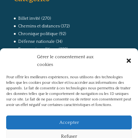
Billet invité
(270)
Chemins et distances
(372)
Chronique politique
(92)
Défense nationale
(34)
Economie politique
(238)
Gérer le consentement aux
Entretien
(168)
cookies
La guerre, la Résistance et la Déportation
(162)
la lutte des classes
(281)
Pour offrir les meilleures expériences, nous utilisons des technologies
Non classé
(42)
telles que les cookies pour stocker et/ou accéder aux informations des
Partis politiques, intelligentsia, médias
(750)
appareils. Le fait de consentir à ces technologies nous permettra de traiter
des données telles que le comportement de navigation ou les ID uniques
Présentation
(4)
sur ce site. Le fait de ne pas consentir ou de retirer son consentement peut
Références
(57)
avoir un effet négatif sur certaines caractéristiques et fonctions.
Res Publica
(649)
Union européenne
(238)
Accepter
Refuser